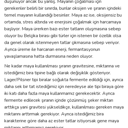
düşünüyor ancak bu yanlış. Mayanın çoğalması için
gerekenler belirli bir sınırda, bunlar oksijen ve şıranın içindeki
temel mayanın kullandığı besinler. Maya az ise, oksijensiz bu
ortamda, stres altında ve enerjisini çoğalmak için harcamaya
başlıyor. Maya ürerken bazı ester tatların oluşmasına sebep
oluyor bu Belçika birası gibi türler için istenen bir özellik olsa
da genel olarak istenmeyen tatlar çıkmasına sebep veriyor.
Ayrıca üreme ile harcanan enerji, fermantasyonun
yavaşlamasına hatta durmasına neden oluyor.
Ne kadar maya kullanılması şıranın gravitesine, miktarına ve
istediğimiz bira tipine bağlı olarak değişiklik gösteriyor.
Lager/Pilsner tipi biralar soğukta fermente edildiği için, ayrıca
daha sek bir tat istediğimiz için neredeyse ale tipi biraya göre
iki katı daha fazla maya kullanmamız gerekecektir. Ayrıca
fermente edilecek şıranın içinde çözünmüş şeker miktarı
arttıkça yani gravitesi yükseldikçe, kullanılması gereken maya
miktarını arttırmak gerekiyor. Ayrıca istediğimiz bira
karakterine göre daha az ester tatlar istiyorsak gene maya
miktarını arttırmamız gerekiyor.