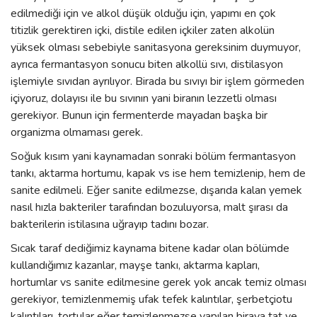
edilmediği için ve alkol düşük olduğu için, yapımı en çok
titizlik gerektiren içki, distile edilen içkiler zaten alkolün
yüksek olması sebebiyle sanitasyona gereksinim duymuyor,
ayrıca fermantasyon sonucu biten alkollü sıvı, distilasyon
işlemiyle sıvıdan ayrılıyor. Birada bu sıvıyı bir işlem görmeden
içiyoruz, dolayısı ile bu sıvının yani biranın lezzetli olması
gerekiyor. Bunun için fermenterde mayadan başka bir
organizma olmaması gerek.
Soğuk kısım yani kaynamadan sonraki bölüm fermantasyon
tankı, aktarma hortumu, kapak vs ise hem temizlenip, hem de
sanite edilmeli. Eğer sanite edilmezse, dışarıda kalan yemek
nasıl hızla bakteriler tarafından bozuluyorsa, malt şırası da
bakterilerin istilasına uğrayıp tadını bozar.
Sıcak taraf dediğimiz kaynama bitene kadar olan bölümde
kullandığımız kazanlar, mayşe tankı, aktarma kapları,
hortumlar vs sanite edilmesine gerek yok ancak temiz olması
gerekiyor, temizlenmemiş ufak tefek kalıntılar, şerbetçiotu
kalıntıları, tortular eğer temizlenmezse yapılan biraya tat ve