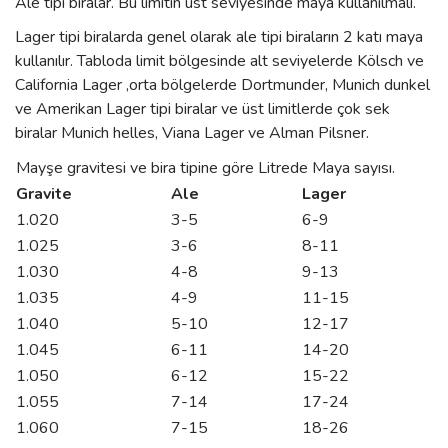
Ale tipi biralar. Bu limitin üst seviyesinde maya kullanılmalı.
Lager tipi biralarda genel olarak ale tipi biraların 2 katı maya
kullanılır. Tabloda limit bölgesinde alt seviyelerde Kölsch ve
California Lager ,orta bölgelerde Dortmunder, Munich dunkel
ve Amerikan Lager tipi biralar ve üst limitlerde çok sek
biralar Munich helles, Viana Lager ve Alman Pilsner.
Mayşe gravitesi ve bira tipine göre Litrede Maya sayısı.
Gravite
Ale
Lager
1.020
3-5
6-9
1.025
3-6
8-11
1.030
4-8
9-13
1.035
4-9
11-15
1.040
5-10
12-17
1.045
6-11
14-20
1.050
6-12
15-22
1.055
7-14
17-24
1.060
7-15
18-26