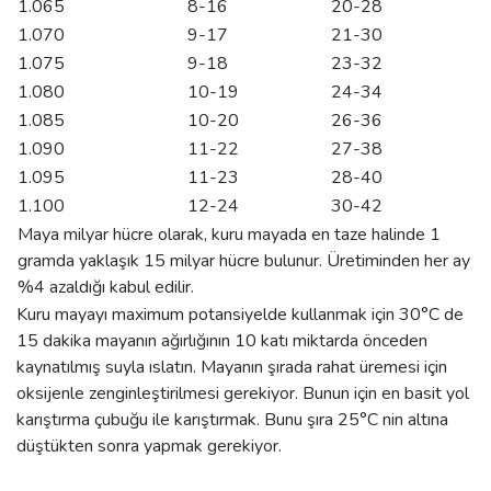
1.065
8-16
20-28
1.070
9-17
21-30
1.075
9-18
23-32
1.080
10-19
24-34
1.085
10-20
26-36
1.090
11-22
27-38
1.095
11-23
28-40
1.100
12-24
30-42
Maya milyar hücre olarak, kuru mayada en taze halinde 1
gramda yaklaşık 15 milyar hücre bulunur. Üretiminden her ay
%4 azaldığı kabul edilir.
Kuru mayayı maximum potansiyelde kullanmak için 30°C de
15 dakika mayanın ağırlığının 10 katı miktarda önceden
kaynatılmış suyla ıslatın. Mayanın şırada rahat üremesi için
oksijenle zenginleştirilmesi gerekiyor. Bunun için en basit yol
karıştırma çubuğu ile karıştırmak. Bunu şıra 25°C nin altına
düştükten sonra yapmak gerekiyor.