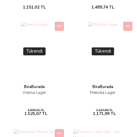
1.151,02 TL
1.489,74 TL
%5
%5
Tükendi
Tükendi
BiraBurada
BiraBurada
Vienna Lager
Meksika Lager
1.605,33 TL
1.233,68 TL
1.525,07 TL
1.171,99 TL
%5