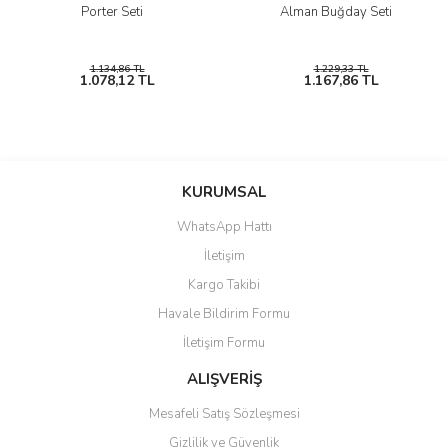
Porter Seti
Alman Buğday Seti
1.134,86 TL
1.229,33 TL
1.078,12 TL
1.167,86 TL
KURUMSAL
WhatsApp Hattı
İletişim
Kargo Takibi
Havale Bildirim Formu
İletişim Formu
ALIŞVERİŞ
Mesafeli Satış Sözleşmesi
Gizlilik ve Güvenlik