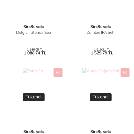
BiraBurada
BiraBurada
Belgian Blonde Seti
Zombie IPA Seti
1.146,05 TL
1.610,31 TL
1.088,74 TL
1.529,79 TL
%5
%5
Tükendi
Tükendi
BiraBurada
BiraBurada