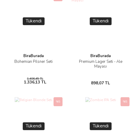
Tükendi
Tükendi
BiraBurada
BiraBurada
Bohemian Pilsner Seti
Premium Lager Seti - Ale
Mayası
1.406,45 TL
1.336,13 TL
898,07 TL
%5
%5
Tükendi
Tükendi