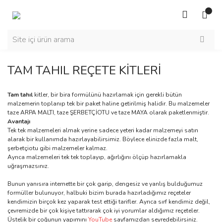
TAM TAHIL REÇETE KİTLERİ
Tam tahıl
kitler, bir bira formülünü hazırlamak için gerekli bütün
malzemerin toplanıp tek bir paket haline getirilmiş halidir. Bu malzemeler
taze ARPA MALTI, taze ŞERBETÇİOTU ve taze MAYA olarak paketlenmiştir.
Avantajı
Tek tek malzemeleri almak yerine sadece yeteri kadar malzemeyi satın
alarak bir kullanımda hazırlayabilirsimiz. Böylece elinizde fazla malt,
şerbetçiotu gibi malzemeler kalmaz.
Ayrıca malzemeleri tek tek toplayıp, ağırlığını ölçüp hazırlamakla
uğraşmazsınız.
Bunun yanısıra internette bir çok garip, dengesiz ve yanlış bulduğumuz
formüller bulunuyor, halbuki bizim burada hazırladığımız reçeteler
kendimizin birçok kez yaparak test ettiği tarifler. Ayrıca sırf kendimiz değil,
çevremizde bir çok kişiye tattırarak çok iyi yorumlar aldığımız reçeteler.
Üstelik bir çoğunun yapımını
YouTube
sayfamızdan seyredebilirsiniz.