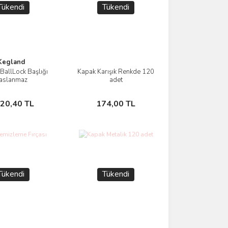
Tükendi
Tükendi
Kegland
 BallLock Başlığı
Kapak Karışık Renkde 120
İncele
İncele
aslanmaz
adet
Stokta Yok
Stokta Yok
220,40 TL
174,00 TL
Tükendi
Tükendi