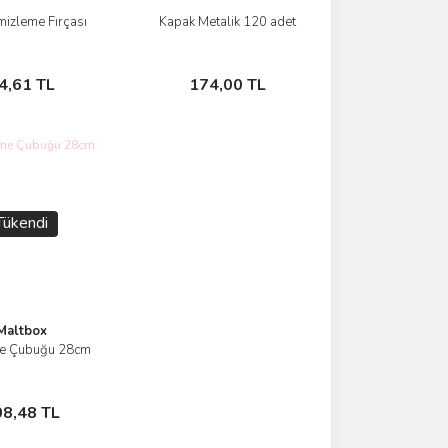
mizleme Fırçası
Kapak Metalik 120 adet
İncele
İncele
Stokta Yok
Stokta Yok
4,61 TL
174,00 TL
Tükendi
Maltbox
me Çubuğu 28cm
İncele
Stokta Yok
08,48 TL