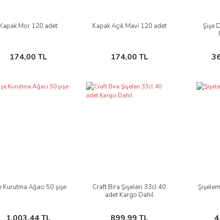
Kapak Mor 120 adet
Kapak Açık Mavi 120 adet
Şişe 
İncele
İncele
Sepete Ekle
Sepete Ekle
174,00 TL
174,00 TL
3
e Kurutma Ağacı 50 şişe
Craft Bira Şişeleri 33cl 40
Şişelem
İncele
İncele
adet Kargo Dahil
Sepete Ekle
Sepete Ekle
1.003,44 TL
899,99 TL
4