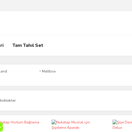
ri
Tam Tahıl Set
land
Maltbox
toktakiler
i