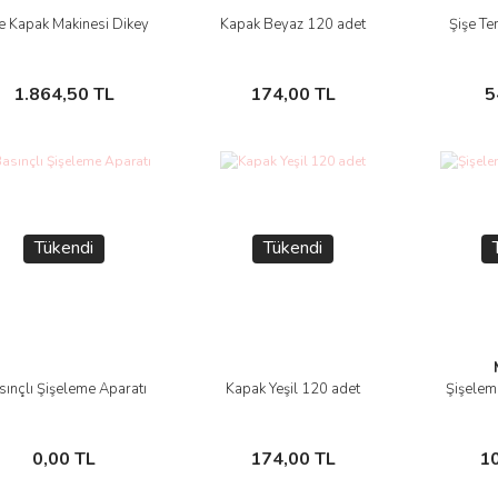
e Kapak Makinesi Dikey
Kapak Beyaz 120 adet
Şişe Te
İncele
İncele
Stokta Yok
Stokta Yok
1.864,50 TL
174,00 TL
5
Tükendi
Tükendi
sınçlı Şişeleme Aparatı
Kapak Yeşil 120 adet
Şişele
İncele
İncele
Stokta Yok
Stokta Yok
0,00 TL
174,00 TL
1