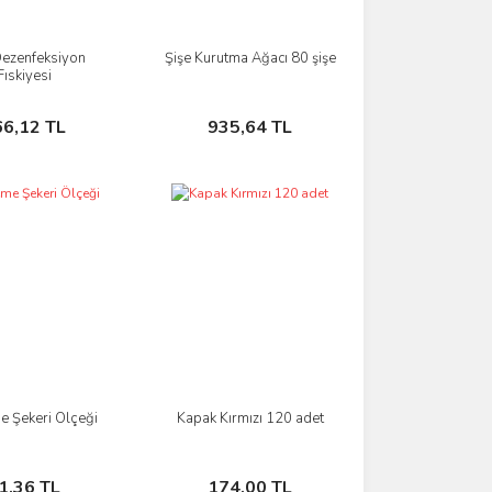
Dezenfeksiyon
Şişe Kurutma Ağacı 80 şişe
İncele
İncele
Fıskiyesi
Sepete Ekle
Sepete Ekle
66,12 TL
935,64 TL
e Şekeri Ölçeği
Kapak Kırmızı 120 adet
İncele
İncele
Sepete Ekle
Sepete Ekle
1,36 TL
174,00 TL