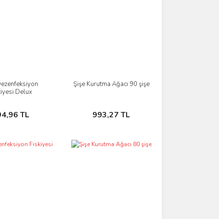
Dezenfeksiyon
Şişe Kurutma Ağacı 90 şişe
İncele
İncele
kiyesi Delux
Sepete Ekle
Sepete Ekle
94,96 TL
993,27 TL