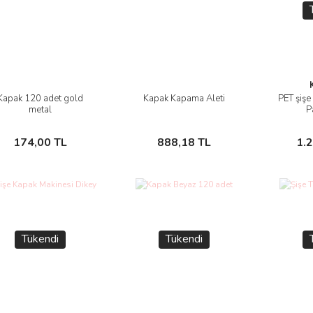
Kapak 120 adet gold
Kapak Kapama Aleti
PET şişe
İncele
İncele
metal
P
Sepete Ekle
Sepete Ekle
174,00 TL
888,18 TL
1.
Tükendi
Tükendi