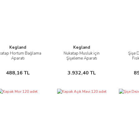
Kegland
Kegland
katap Hortum Bağlama
Nukatap Musluk için
Şişe 
İncele
İncele
Aparatı
Şişeleme Aparatı
Fıs
Sepete Ekle
Sepete Ekle
488,16 TL
3.932,40 TL
8