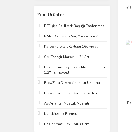
Şiş
Yeni Ürünler
PET şişe BallLock Başlığı Paslanmaz
RAPT Kablosuz Şarj Yükseltme Kiti
Karbondioksit Kartuşu 16g vidalı
Sıvı Tebeşir Marker - 12li Set
Paslanmaz Kaynaksız Monte 100mm
1/2'' Termowell
BrewZilla Devirdaim Kolu Uzatma
BrewZilla Termal Koruma Şalteri
Ba
Ay Anahtar Musluk Aparatı
Kule Musluk Borusu
Paslanmaz Flex Boru 80cm