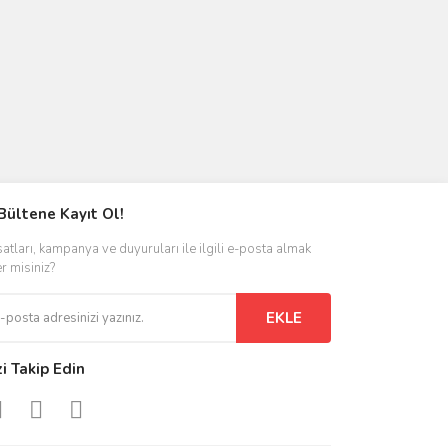
Bültene Kayıt Ol!
satları, kampanya ve duyuruları ile ilgili e-posta almak
er misiniz?
EKLE
zi Takip Edin