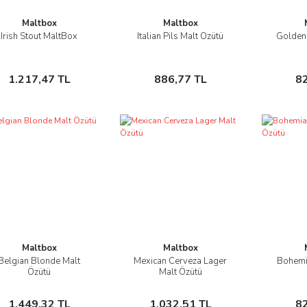
Maltbox
Maltbox
Irish Stout MaltBox
Italian Pils Malt Özütü
Golden 
İncele
İncele
Sepete Ekle
Sepete Ekle
1.217,47 TL
886,77 TL
8
Maltbox
Maltbox
Belgian Blonde Malt
Mexican Cerveza Lager
Bohemia
İncele
İncele
Özütü
Malt Özütü
Sepete Ekle
Sepete Ekle
1.449,32 TL
1.032,51 TL
8