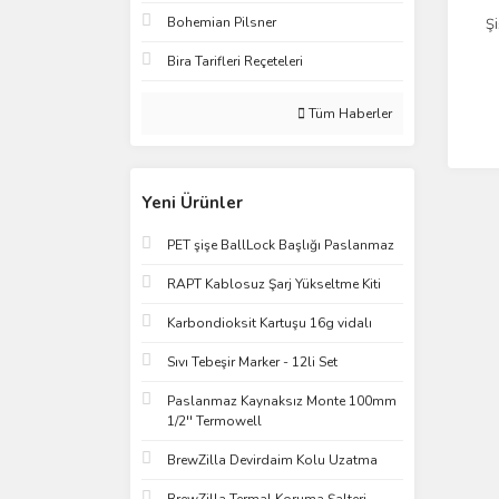
Bohemian Pilsner
Ş
Bira Tarifleri Reçeteleri
Tüm Haberler
Yeni Ürünler
PET şişe BallLock Başlığı Paslanmaz
RAPT Kablosuz Şarj Yükseltme Kiti
Karbondioksit Kartuşu 16g vidalı
Sıvı Tebeşir Marker - 12li Set
Paslanmaz Kaynaksız Monte 100mm
1/2'' Termowell
BrewZilla Devirdaim Kolu Uzatma