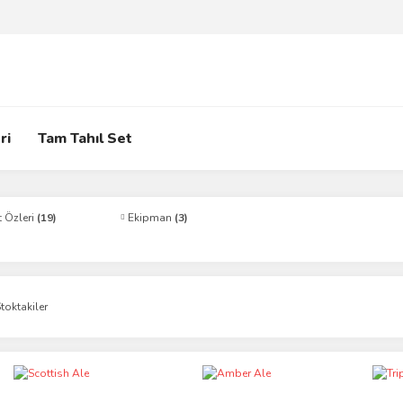
ri
Tam Tahıl Set
t Özleri
(19)
Ekipman
(3)
toktakiler