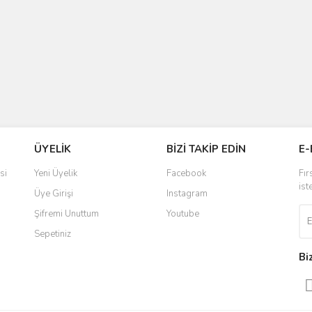
ÜYELİK
BİZİ TAKİP EDİN
E-
si
Yeni Üyelik
Facebook
Fır
ist
Üye Girişi
Instagram
Şifremi Unuttum
Youtube
Sepetiniz
Bi