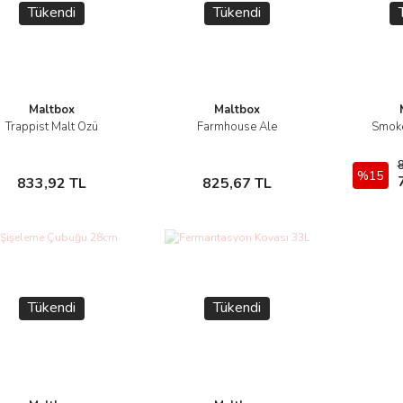
Tükendi
Tükendi
Maltbox
Maltbox
Trappist Malt Özü
Farmhouse Ale
Smoke
İncele
İncele
Stokta Yok
Stokta Yok
%15
833,92 TL
825,67 TL
Tükendi
Tükendi