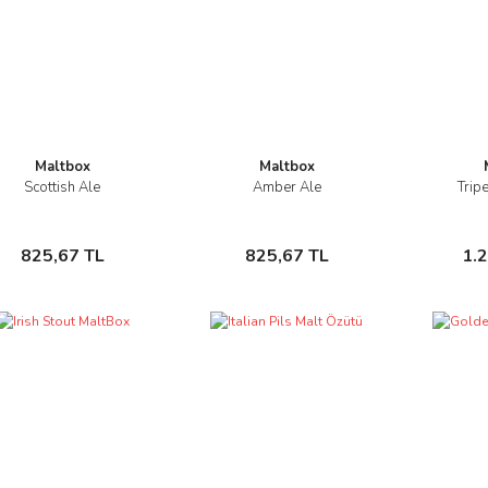
Maltbox
Maltbox
Scottish Ale
Amber Ale
Trip
İncele
İncele
Sepete Ekle
Sepete Ekle
825,67 TL
825,67 TL
1.