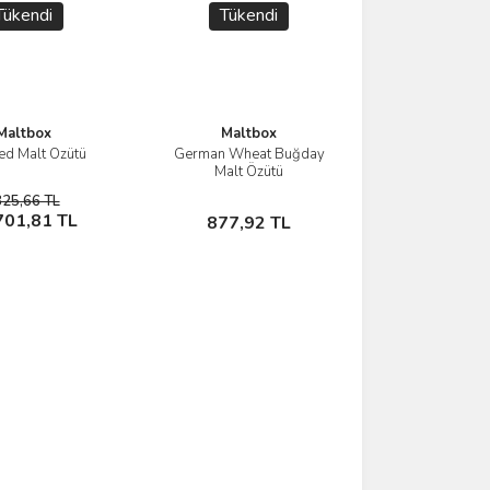
Tükendi
Tükendi
Maltbox
Maltbox
d Malt Özütü
German Wheat Buğday
İncele
İncele
Malt Özütü
825,66 TL
Stokta Yok
Stokta Yok
701,81 TL
877,92 TL