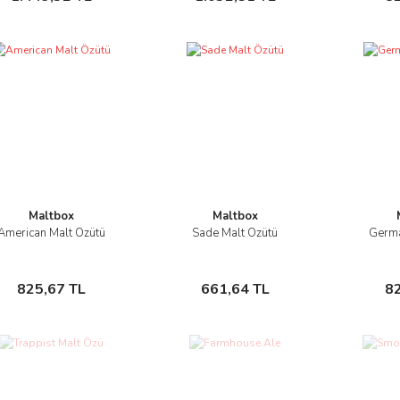
Maltbox
Maltbox
American Malt Özütü
Sade Malt Özütü
Germa
İncele
İncele
Sepete Ekle
Sepete Ekle
825,67 TL
661,64 TL
8