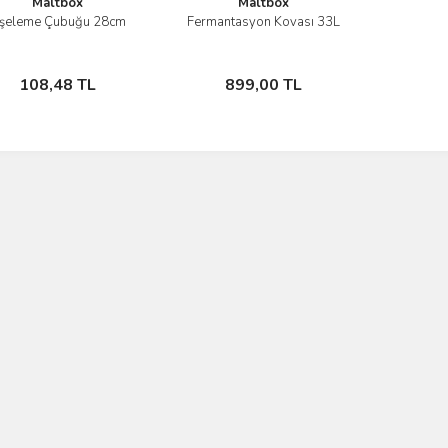
Maltbox
Maltbox
işeleme Çubuğu 28cm
Fermantasyon Kovası 33L
İncele
İncele
Stokta Yok
Stokta Yok
108,48 TL
899,00 TL