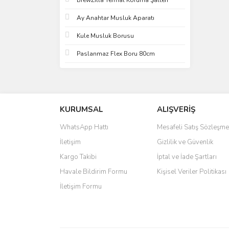
BrewZilla Termal Koruma Şalteri
Ay Anahtar Musluk Aparatı
Kule Musluk Borusu
Paslanmaz Flex Boru 80cm
KURUMSAL
ALIŞVERİŞ
WhatsApp Hattı
Mesafeli Satış Sözleşme
İletişim
Gizlilik ve Güvenlik
Kargo Takibi
İptal ve İade Şartları
Havale Bildirim Formu
Kişisel Veriler Politikası
İletişim Formu