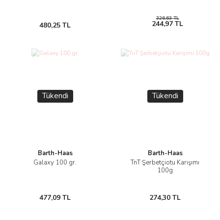
326,63 TL
244,97 TL
480,25 TL
Tükendi
Tükendi
Barth-Haas
Barth-Haas
Galaxy 100 gr.
TnT Şerbetçiotu Karışımı
100g
477,09 TL
274,30 TL