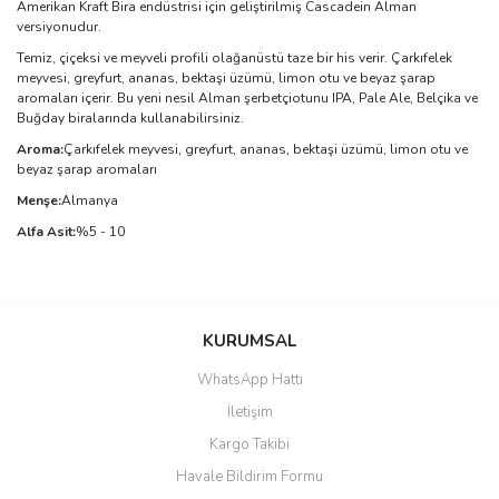
Amerikan Kraft Bira endüstrisi için geliştirilmiş Cascadein Alman
versiyonudur.
Temiz, çiçeksi ve meyveli profili olağanüstü taze bir his verir. Çarkıfelek
meyvesi, greyfurt, ananas, bektaşi üzümü, limon otu ve beyaz şarap
aromaları içerir. Bu yeni nesil Alman şerbetçiotunu IPA, Pale Ale, Belçika ve
Buğday biralarında kullanabilirsiniz.
Aroma:
Çarkıfelek meyvesi, greyfurt, ananas, bektaşi üzümü, limon otu ve
beyaz şarap aromaları
Menşe:
Almanya
Alfa Asit:
%5 - 10
Bu ürünün fiyat bilgisi, resim, ürün açıklamalarında ve diğer
konularda yetersiz gördüğünüz noktaları öneri formunu kullanarak
Bu ürüne ilk yorumu siz yapın!
KURUMSAL
tarafımıza iletebilirsiniz.
Görüş ve önerileriniz için teşekkür ederiz.
WhatsApp Hattı
Yorum Yaz
İletişim
Ürün resmi kalitesiz, bozuk veya görüntülenemiyor.
Kargo Takibi
Ürün açıklamasında eksik bilgiler bulunuyor.
Havale Bildirim Formu
Ürün bilgilerinde hatalar bulunuyor.