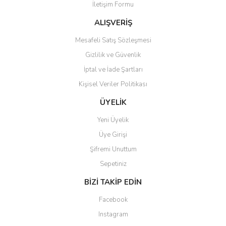
İletişim Formu
Ürün fiyatı diğer sitelerden daha pahalı.
Bu ürüne benzer farklı alternatifler olmalı.
ALIŞVERİŞ
Mesafeli Satış Sözleşmesi
Gizlilik ve Güvenlik
İptal ve İade Şartları
Kişisel Veriler Politikası
Gönder
ÜYELİK
Yeni Üyelik
Üye Girişi
Şifremi Unuttum
Sepetiniz
BİZİ TAKİP EDİN
Facebook
Instagram