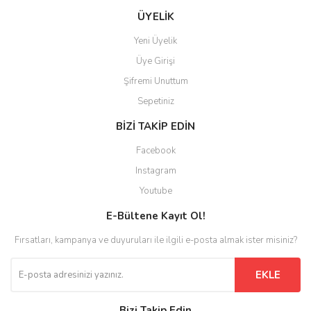
ÜYELİK
Yeni Üyelik
Üye Girişi
Kegland
Kegland
Kegland
Kegland
Paslanmaz Kaynaksız Monte
Manyetik Karıştırıcı
Ölçüm Seti
BrewZilla Devirdaim Kolu
Hava Kilidi Contası Çift
Filtreli Yüzer Dip Tüp
Şifremi Unuttum
100mm 1/2'' Termowell
Katmanlı
Uzatma
Sepetiniz
4.418,53 TL
691,56 TL
BİZİ TAKİP EDİN
4.241,78 TL
622,40 TL
1.979,76 TL
671,22 TL
2.020,44 TL
49,90 TL
Facebook
Instagram
Yeni
Yeni
%10
%4
Youtube
E-Bültene Kayıt Ol!
Fırsatları, kampanya ve duyuruları ile ilgili e-posta almak ister misiniz?
EKLE
Bizi Takip Edin