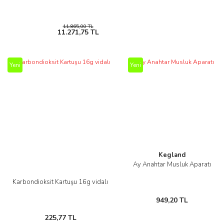
11.865,00 TL
11.271,75 TL
Yeni
Yeni
Kegland
Ay Anahtar Musluk Aparatı
Karbondioksit Kartuşu 16g vidalı
949,20 TL
225,77 TL