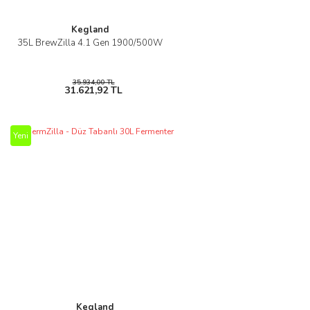
Kegland
35L BrewZilla 4.1 Gen 1900/500W
35.934,00 TL
31.621,92 TL
Yeni
Kegland