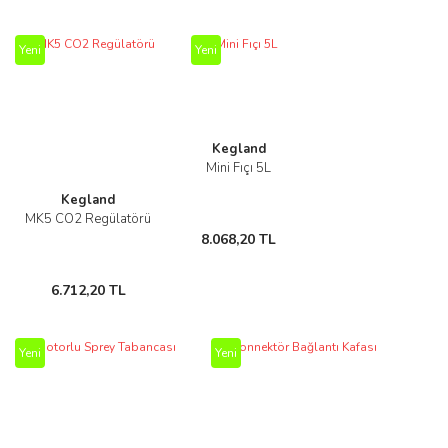
Yeni
Yeni
Kegland
Mini Fıçı 5L
Kegland
MK5 CO2 Regülatörü
8.068,20 TL
6.712,20 TL
Yeni
Yeni