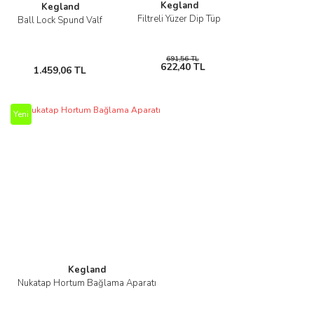
Kegland
Kegland
Filtreli Yüzer Dip Tüp
Ball Lock Spund Valf
691,56 TL
622,40 TL
1.459,06 TL
Yeni
Kegland
Nukatap Hortum Bağlama Aparatı