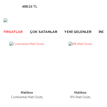
488,16 TL
FIRSATLAR
ÇOK SATANLAR
YENİ GELENLER
İNDİ
Maltbox
Maltbox
Continental Malt Özütü
IPA Malt Özütü