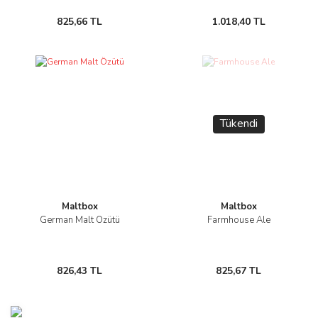
825,66 TL
1.018,40 TL
Tükendi
Maltbox
Maltbox
German Malt Özütü
Farmhouse Ale
826,43 TL
825,67 TL
Yeni
Yeni
Yeni
%15
%4