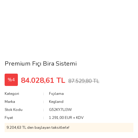
Premium Fıçı Bira Sistemi
84.028,61 TL
%4
87.529,80 TL
Kategori
Fıçılama
Marka
Kegland
Stok Kodu
G52KY7LJ3W
Fiyat
1.291,00 EUR + KDV
9.204,63 TL den başlayan taksitlerle!