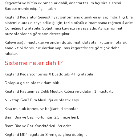
Kegeratör ve bütün ekipmanlar dahil, anahtar teslim fıçı bira sistemi.
Sadece monte edip fişini takın.
Kegland Kegaratör SeriesX fiyat performans olarak en iyi seçimdir. Fıçı bira
sistemi olarak dizayn edildiği için, fazla büyük olmamasına rağmen 4 adet
Cornelius fıçı alabilir. Soğutması kuvvetli ve sessizdir. Ayrıca normal
buzdolaplarına göre son derece şıktır.
Kuleye bağlı musluklar ve önden doldurmalı dolaplar, kullanım olarak,
sandık tipi donduruculardan yapılmış kegaratörlere göre çok daha
rahattır.
Sisteme neler dahil?
Kegland Kegeratör Series X buzdolabı 4 Fıçı alabilir
Dolapla gelen plastik damlalık
Kegland Paslanmaz Çelik Musluk Kulesi ve vidaları, 1 musluklu
Nukatap Gen3 Bira Musluğu ve plastik sapı
Kısa musluk borusu ve bağlantı elemanları
8mm Bira ve Gaz Hortumları 2.5 metre her biri
8mm Bira ve Gaz Konektörleri 1'er adet
Kegland MK4 regülatör 8mm gaz çıkışı duotight