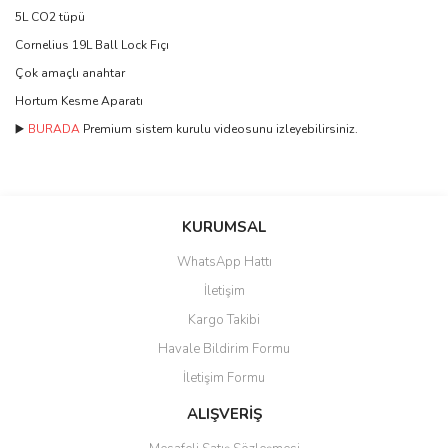
5L CO2 tüpü
Cornelius 19L Ball Lock Fıçı
Çok amaçlı anahtar
Hortum Kesme Aparatı
▶️
BURADA
Premium sistem kurulu videosunu izleyebilirsiniz.
Bu ürünün fiyat bilgisi, resim, ürün açıklamalarında ve diğer
konularda yetersiz gördüğünüz noktaları öneri formunu kullanarak
Bu ürüne ilk yorumu siz yapın!
KURUMSAL
tarafımıza iletebilirsiniz.
Görüş ve önerileriniz için teşekkür ederiz.
WhatsApp Hattı
Yorum Yaz
İletişim
Ürün resmi kalitesiz, bozuk veya görüntülenemiyor.
Kargo Takibi
Ürün açıklamasında eksik bilgiler bulunuyor.
Havale Bildirim Formu
Ürün bilgilerinde hatalar bulunuyor.
İletişim Formu
Ürün fiyatı diğer sitelerden daha pahalı.
Bu ürüne benzer farklı alternatifler olmalı.
ALIŞVERİŞ