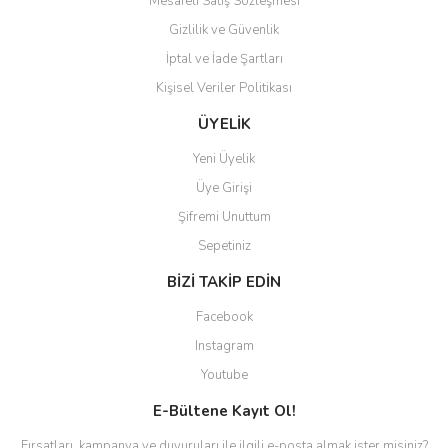
Mesafeli Satış Sözleşmesi
Gizlilik ve Güvenlik
İptal ve İade Şartları
Kişisel Veriler Politikası
Gönder
ÜYELİK
Yeni Üyelik
Üye Girişi
Şifremi Unuttum
Sepetiniz
BİZİ TAKİP EDİN
Facebook
Instagram
Youtube
E-Bültene Kayıt Ol!
Fırsatları, kampanya ve duyuruları ile ilgili e-posta almak ister misiniz?