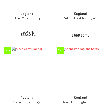
Kegland
Kegland
Filtreli Yüzer Dip Tüp
RAPT Pill Kablosuz Şarjlı
691,56 TL
622,40 TL
5.559,60 TL
Yeni
Yeni
Kegland
Kegland
Yüzen Corny Kapağı
Konnektör Bağlantı Kafası