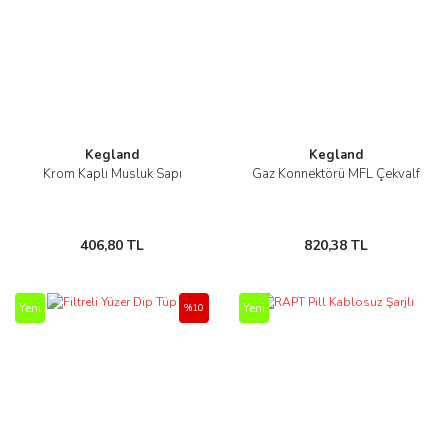
Kegland
Kegland
Krom Kaplı Musluk Sapı
Gaz Konnektörü MFL Çekvalf
406,80 TL
820,38 TL
Yeni
Yeni
%10