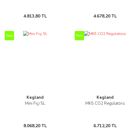
4.813,80 TL
4.678,20 TL
Yeni
Yeni
Kegland
Kegland
Mini Fıçı 5L
MK5 CO2 Regülatörü
8.068,20 TL
6.712,20 TL