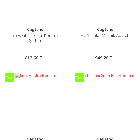
Kegland
Kegland
BrewZilla Termal Koruma
Ay Anahtar Musluk Aparatı
Şalteri
813,60 TL
949,20 TL
Yeni
Yeni
Kegland
Kegland