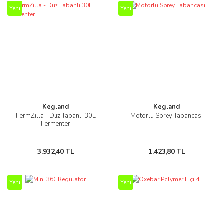
Yeni
Yeni
Kegland
Kegland
FermZilla - Düz Tabanlı 30L
Motorlu Sprey Tabancası
Fermenter
3.932,40 TL
1.423,80 TL
Yeni
Yeni