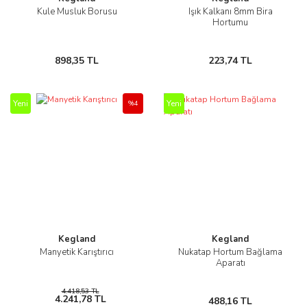
Kule Musluk Borusu
Işık Kalkanı 8mm Bira
Hortumu
898,35 TL
223,74 TL
Yeni
Yeni
%4
Kegland
Kegland
Manyetik Karıştırıcı
Nukatap Hortum Bağlama
Aparatı
4.418,53 TL
4.241,78 TL
488,16 TL