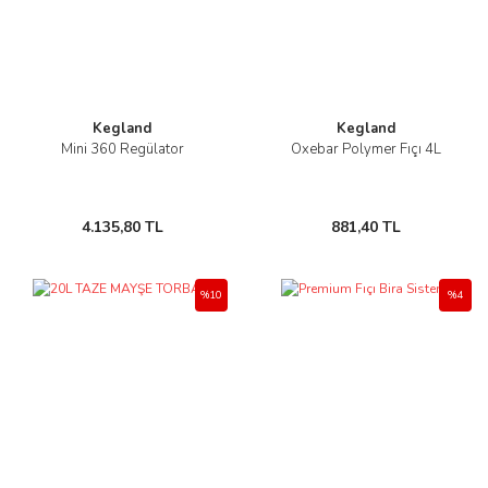
Kegland
Kegland
Mini 360 Regülator
Oxebar Polymer Fıçı 4L
4.135,80 TL
881,40 TL
%10
%4