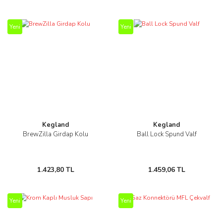
Yeni
Yeni
Kegland
Kegland
BrewZilla Girdap Kolu
Ball Lock Spund Valf
1.423,80 TL
1.459,06 TL
Yeni
Yeni