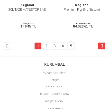
Kegland
Kegland
20L TAZE MAYŞE TORBASI
Premium Fıçı Bira Sistemi
162,72 TL
87.529,80 TL
146,45 TL
84.028,61 TL
1
2
3
4
5
KURUMSAL
WhatsApp Hattı
İletişim
Kargo Takibi
Havale Bildirim Formu
İletişim Formu