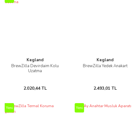
Kegland
Kegland
BrewZilla Devirdaim Kolu
BrewZilla Yedek Anakart
Uzatma
2.020,44 TL
2.493,01 TL
Yeni
Yeni