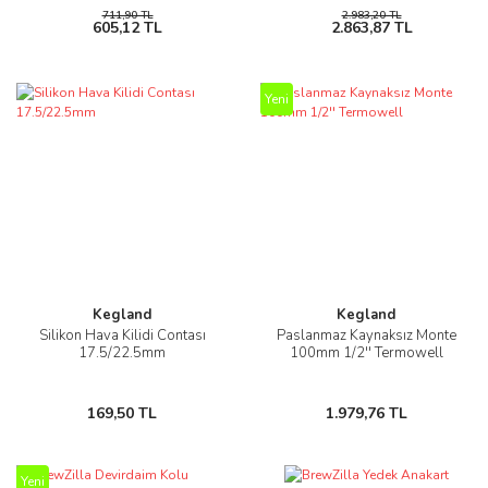
711,90 TL
2.983,20 TL
605,12 TL
2.863,87 TL
Yeni
Kegland
Kegland
Silikon Hava Kilidi Contası
Paslanmaz Kaynaksız Monte
17.5/22.5mm
100mm 1/2'' Termowell
169,50 TL
1.979,76 TL
Yeni