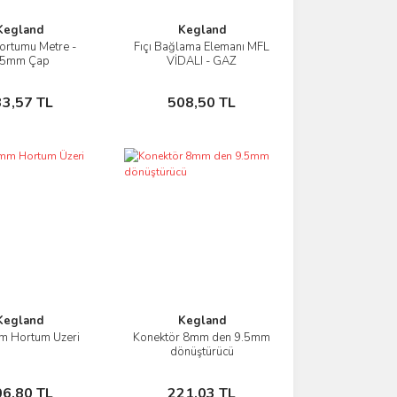
Kegland
Kegland
ortumu Metre -
Fıçı Bağlama Elemanı MFL
İncele
İncele
.5mm Çap
VİDALI - GAZ
Sepete Ekle
Sepete Ekle
33,57 TL
508,50 TL
Kegland
Kegland
m Hortum Üzeri
Konektör 8mm den 9.5mm
İncele
İncele
dönüştürücü
Sepete Ekle
Sepete Ekle
06,80 TL
221,03 TL