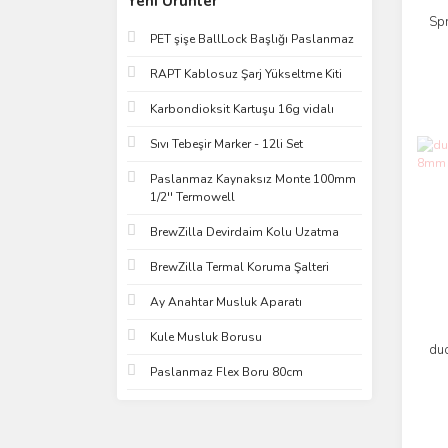
Yeni Ürünler
Spr
PET şişe BallLock Başlığı Paslanmaz
RAPT Kablosuz Şarj Yükseltme Kiti
Karbondioksit Kartuşu 16g vidalı
Sıvı Tebeşir Marker - 12li Set
Paslanmaz Kaynaksız Monte 100mm
1/2'' Termowell
BrewZilla Devirdaim Kolu Uzatma
BrewZilla Termal Koruma Şalteri
Ay Anahtar Musluk Aparatı
Kule Musluk Borusu
duo
Paslanmaz Flex Boru 80cm