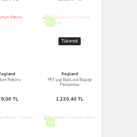
Yeni
Tükendi
Kegland
Kegland
tum Rekoru
PET şişe BallLock Başlığı
İncele
İncele
Paslanmaz
Sepete Ekle
Stokta Yok
39,00 TL
1.220,40 TL
Yeni