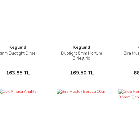
Kegland
Kegland
8mm Duotight Dirsek
Duotight 8mm Hortum
Bira Mus
İncele
İncele
Birleştirici
Sepete Ekle
Sepete Ekle
163,85 TL
169,50 TL
8