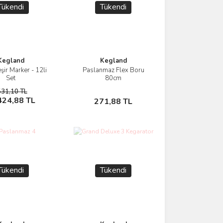
Tükendi
Tükendi
Kegland
Kegland
şir Marker - 12li
Paslanmaz Flex Boru
İncele
İncele
Set
80cm
531,10 TL
Stokta Yok
Stokta Yok
424,88 TL
271,88 TL
Tükendi
Tükendi