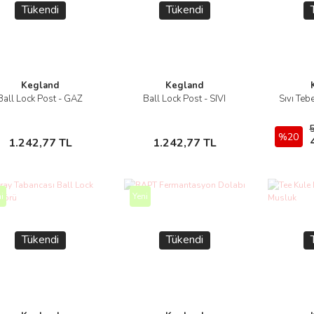
Tükendi
Tükendi
Kegland
Kegland
Ball Lock Post - GAZ
Ball Lock Post - SIVI
Sıvı Tebe
İncele
İncele
Stokta Yok
Stokta Yok
%20
1.242,77 TL
1.242,77 TL
i
Yeni
Tükendi
Tükendi