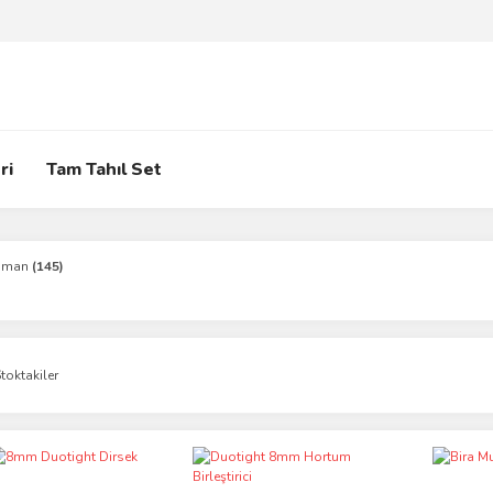
ri
Tam Tahıl Set
pman
(145)
toktakiler