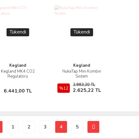
Tükendi
Tükendi
Kegland
Kegland
Kegland MK4 CO2
NukaTap Mini Kombin
İncele
İncele
Regülatörü
Sistem
2.983,20 TL
Stokta Yok
%12
Stokta Yok
2.625,22 TL
6.441,00 TL
1
2
3
4
5