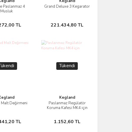
Kegland
Kegland
le Paslanmaz 4
Grand Deluxe 3 Kegarator
İncele
İncele
Musluk
Stokta Yok
Stokta Yok
272,00 TL
221.434,80 TL
Tükendi
Tükendi
Kegland
Kegland
 Malt Değirmeni
Paslanmaz Regülatör
İncele
İncele
Koruma Kafesi MK4 için
Stokta Yok
Stokta Yok
441,20 TL
1.152,60 TL