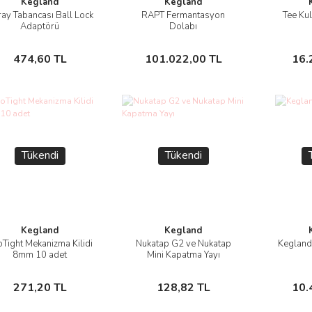
Kegland
Kegland
ay Tabancası Ball Lock
RAPT Fermantasyon
Tee Ku
İncele
İncele
Adaptörü
Dolabı
Stokta Yok
Stokta Yok
474,60 TL
101.022,00 TL
16.
Tükendi
Tükendi
Kegland
Kegland
Tight Mekanizma Kilidi
Nukatap G2 ve Nukatap
Kegland
İncele
İncele
8mm 10 adet
Mini Kapatma Yayı
Stokta Yok
Stokta Yok
271,20 TL
128,82 TL
10.