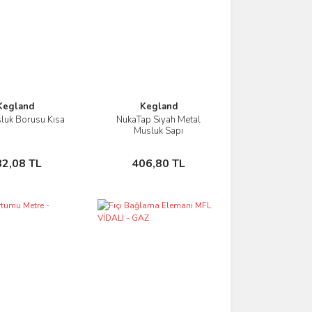
Kegland
Kegland
luk Borusu Kısa
NukaTap Siyah Metal
İncele
İncele
Musluk Sapı
Sepete Ekle
Sepete Ekle
82,08 TL
406,80 TL