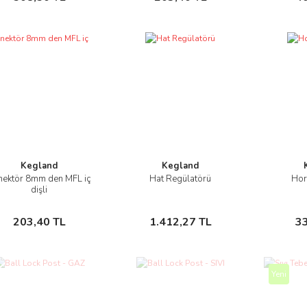
Kegland
Kegland
nektör 8mm den MFL iç
Hat Regülatörü
Hor
İncele
İncele
dişli
Sepete Ekle
Sepete Ekle
203,40 TL
1.412,27 TL
3
Yeni