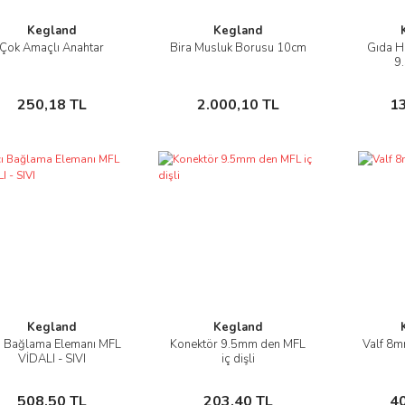
Kegland
Kegland
Çok Amaçlı Anahtar
Bira Musluk Borusu 10cm
Gıda H
İncele
İncele
9
Sepete Ekle
Sepete Ekle
250,18 TL
2.000,10 TL
1
Kegland
Kegland
ı Bağlama Elemanı MFL
Konektör 9.5mm den MFL
Valf 8m
İncele
İncele
VİDALI - SIVI
iç dişli
Sepete Ekle
Sepete Ekle
508,50 TL
203,40 TL
4