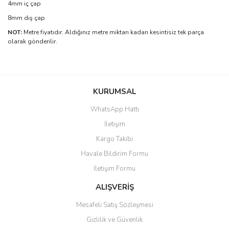
4mm iç çap
8mm dış çap
NOT:
Metre fiyatıdır. Aldığınız metre miktarı kadarı kesintisiz tek parça
olarak gönderilir.
Bu ürünün fiyat bilgisi, resim, ürün açıklamalarında ve diğer
konularda yetersiz gördüğünüz noktaları öneri formunu kullanarak
Bu ürüne ilk yorumu siz yapın!
KURUMSAL
tarafımıza iletebilirsiniz.
Görüş ve önerileriniz için teşekkür ederiz.
WhatsApp Hattı
Yorum Yaz
İletişim
Ürün resmi kalitesiz, bozuk veya görüntülenemiyor.
Kargo Takibi
Ürün açıklamasında eksik bilgiler bulunuyor.
Havale Bildirim Formu
Ürün bilgilerinde hatalar bulunuyor.
İletişim Formu
Ürün fiyatı diğer sitelerden daha pahalı.
Bu ürüne benzer farklı alternatifler olmalı.
ALIŞVERİŞ
Mesafeli Satış Sözleşmesi
Gizlilik ve Güvenlik