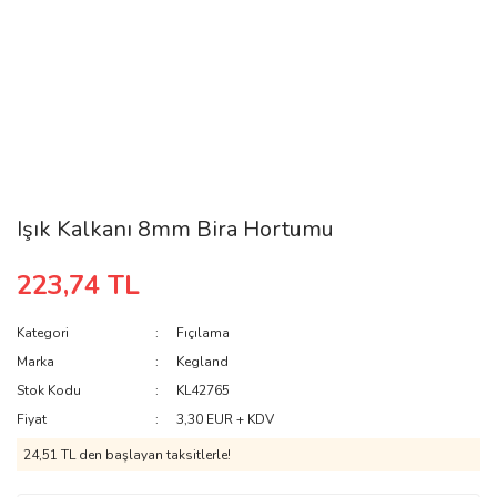
Işık Kalkanı 8mm Bira Hortumu
223,74 TL
Kategori
Fıçılama
Marka
Kegland
Stok Kodu
KL42765
Fiyat
3,30 EUR + KDV
24,51 TL den başlayan taksitlerle!