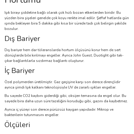
Işık birayı şiddetine bağlı olarak çok hızlı bozan etkenlerden biridir. Bu
yüzden bira şişeleri genelde çok koyu renkte imal edilir. Şeffaf hatlarda gün
ışında bekleyen bira 5 dakika gibi kısa bir sürede tadı çok belirgin şekilde
bozulur.
Dış Bariyer
Dış bariyer hem dar töleranslarda hortum ölçüsünü korur hem de sert
dönüşlerde bile kırılmayı engeller. Ayrıca John Guest, Duotight gibi tak-
çıkar bağlantılarla sızdırmaz bağlantı oluşturur.
İç Bariyer
Özel polymerden üretilmiştir. Gaz geçişine karşı son derece dirençlidir
ayrıca şimdi Işık kalkanı teknolojisiyle UV de zararlı ışıkları engeller.
Bu sayede CO2 kaybını giderdiği gibi, oksijen temasına da engel olur. Bu
sayede bira daha uzun süre tazeliğini koruduğu gibi, gazını da kaybetmez.
Ayrıca iç yüzeyi son derece pürüzsüz kaygan yapıdadır. Mikrop ve
bakterilerin tutunmasını engeller.
Ölçüleri