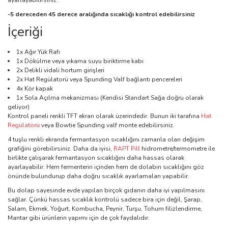
ayarlayabilirsiniz.
-5 dereceden 45 derece aralığında sıcaklığı kontrol edebilirsiniz
İçeriği
1x Ağır Yük Rafı
1x Dökülme veya yıkama suyu biriktirme kabı
2x Delikli vidali hortum girişleri
2x Hat Regülatorü veya Spunding Valf bağlantı pencereleri
4x Kör kapak
1x Sola Açılma mekanizması (Kendisi Standart Sağa doğru olarak
geliyor)
Kontrol paneli renkli TFT ekran olarak üzerindedir. Bunun iki tarafına
Hat
Regülatörü
veya Bowtie Spunding valf monte edebilirsiniz.
4 tuşlu renkli ekranda fermantasyon sıcaklığını zamanla olan değişim
grafiğini görebilirsiniz. Daha da iyisi,
RAPT Pill
hidrometre/termometre ile
birlikte çalışarak fermantasyon sıcaklığını daha hassas olarak
ayarlayabilir. Hem fermenterin içinden hem de dolabın sıcaklığını göz
önünde bulundurup daha doğru sıcaklık ayarlamaları yapabilir.
Bu dolap sayesinde evde yapılan birçok gıdanın daha iyi yapılmasını
sağlar. Çünkü hassas sıcaklık kontrolü sadece bira için değil, Şarap,
Salam, Ekmek, Yoğurt, Kombucha, Peynir, Turşu, Tohum filizlendirme,
Mantar gibi ürünlerin yapımı için de çok faydalıdır.