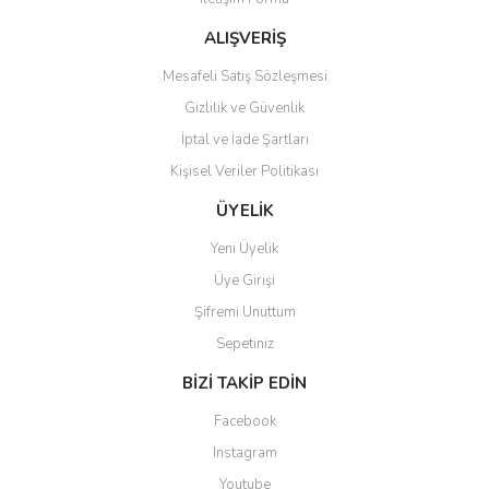
Ürün fiyatı diğer sitelerden daha pahalı.
Bu ürüne benzer farklı alternatifler olmalı.
ALIŞVERİŞ
Mesafeli Satış Sözleşmesi
Gizlilik ve Güvenlik
İptal ve İade Şartları
Kişisel Veriler Politikası
Gönder
ÜYELİK
Yeni Üyelik
Üye Girişi
Şifremi Unuttum
Sepetiniz
BİZİ TAKİP EDİN
Facebook
Instagram
Youtube