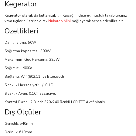
Kegerator
Kegerator olarak da kullanılabilir. Kapağını delerek musluk takabilirsiniz
veya fıçıların üzerine direk
Nukatap Mini
bağlayarak servis edebilirsiniz
Özellikleri
Dahili ısıtma: 50W
Soğutma kapasitesi: 300W
Maksimum Güç Harcama: 225W
Soğutucu: r600a
Bağlantı: Wifi(802.11) ve Bluetooth
Sıcaklık Hassasiyeti: +/- 0.1C
Sıcaklık Ayarı: 0.1C hassasiyet
Kontrol Ekranı: 2.8 inch 320x240 Renkli LCR TFT Aktif Matrix
Dış Ölçüler
Genişlik: 540mm
Derinlik: 610mm