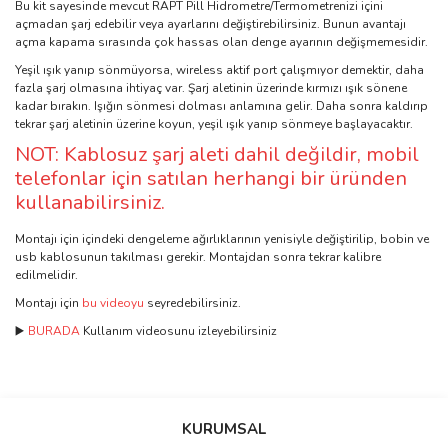
Bu kit sayesinde mevcut RAPT Pill Hidrometre/Termometrenizi içini
açmadan şarj edebilir veya ayarlarını değiştirebilirsiniz. Bunun avantajı
açma kapama sırasında çok hassas olan denge ayarının değişmemesidir.
Yeşil ışık yanıp sönmüyorsa, wireless aktif port çalışmıyor demektir, daha
fazla şarj olmasına ihtiyaç var. Şarj aletinin üzerinde kırmızı ışık sönene
kadar bırakın. Işığın sönmesi dolması anlamına gelir. Daha sonra kaldırıp
tekrar şarj aletinin üzerine koyun, yeşil ışık yanıp sönmeye başlayacaktır.
NOT: Kablosuz şarj aleti dahil değildir, mobil
telefonlar için satılan herhangi bir üründen
kullanabilirsiniz.
Montajı için içindeki dengeleme ağırlıklarının yenisiyle değiştirilip, bobin ve
usb kablosunun takılması gerekir. Montajdan sonra tekrar kalibre
edilmelidir.
Montajı için
bu videoyu
seyredebilirsiniz.
▶️
BURADA
Kullanım videosunu izleyebilirsiniz
Bu ürünün fiyat bilgisi, resim, ürün açıklamalarında ve diğer
konularda yetersiz gördüğünüz noktaları öneri formunu kullanarak
Bu ürüne ilk yorumu siz yapın!
KURUMSAL
tarafımıza iletebilirsiniz.