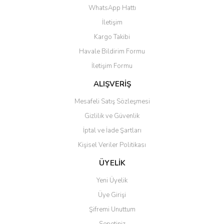
Görüş ve önerileriniz için teşekkür ederiz.
WhatsApp Hattı
Yorum Yaz
İletişim
Ürün resmi kalitesiz, bozuk veya görüntülenemiyor.
Kargo Takibi
Ürün açıklamasında eksik bilgiler bulunuyor.
Havale Bildirim Formu
Ürün bilgilerinde hatalar bulunuyor.
İletişim Formu
Ürün fiyatı diğer sitelerden daha pahalı.
Bu ürüne benzer farklı alternatifler olmalı.
ALIŞVERİŞ
Mesafeli Satış Sözleşmesi
Gizlilik ve Güvenlik
İptal ve İade Şartları
Kişisel Veriler Politikası
Gönder
ÜYELİK
Yeni Üyelik
Üye Girişi
Şifremi Unuttum