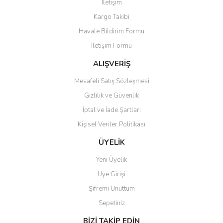
İletişim
Ürün resmi kalitesiz, bozuk veya görüntülenemiyor.
Kargo Takibi
Ürün açıklamasında eksik bilgiler bulunuyor.
Havale Bildirim Formu
Ürün bilgilerinde hatalar bulunuyor.
İletişim Formu
Ürün fiyatı diğer sitelerden daha pahalı.
Bu ürüne benzer farklı alternatifler olmalı.
ALIŞVERİŞ
Mesafeli Satış Sözleşmesi
Gizlilik ve Güvenlik
İptal ve İade Şartları
Kişisel Veriler Politikası
Gönder
ÜYELİK
Yeni Üyelik
Üye Girişi
Şifremi Unuttum
Sepetiniz
BİZİ TAKİP EDİN