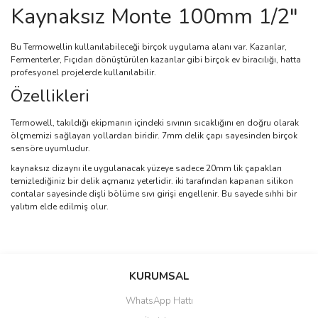
Kaynaksız Monte 100mm 1/2"
Bu Termowellin kullanılabileceği birçok uygulama alanı var. Kazanlar,
Fermenterler, Fıçıdan dönüştürülen kazanlar gibi birçok ev biracılığı, hatta
profesyonel projelerde kullanılabilir.
Özellikleri
Termowell, takıldığı ekipmanın içindeki sıvının sıcaklığını en doğru olarak
ölçmemizi sağlayan yollardan biridir. 7mm delik çapı sayesinden birçok
sensöre uyumludur.
kaynaksız dizaynı ile uygulanacak yüzeye sadece 20mm lik çapakları
temizlediğiniz bir delik açmanız yeterlidir. iki tarafından kapanan silikon
contalar sayesinde dişli bölüme sıvı girişi engellenir. Bu sayede sıhhi bir
yalıtım elde edilmiş olur.
Bu ürünün fiyat bilgisi, resim, ürün açıklamalarında ve diğer
konularda yetersiz gördüğünüz noktaları öneri formunu kullanarak
Bu ürüne ilk yorumu siz yapın!
KURUMSAL
tarafımıza iletebilirsiniz.
Görüş ve önerileriniz için teşekkür ederiz.
WhatsApp Hattı
Yorum Yaz