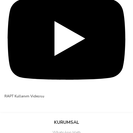
RAPT Kullanım Videosu
Bu ürünün fiyat bilgisi, resim, ürün açıklamalarında ve diğer
konularda yetersiz gördüğünüz noktaları öneri formunu kullanarak
Bu ürüne ilk yorumu siz yapın!
KURUMSAL
tarafımıza iletebilirsiniz.
Görüş ve önerileriniz için teşekkür ederiz.
WhatsApp Hattı