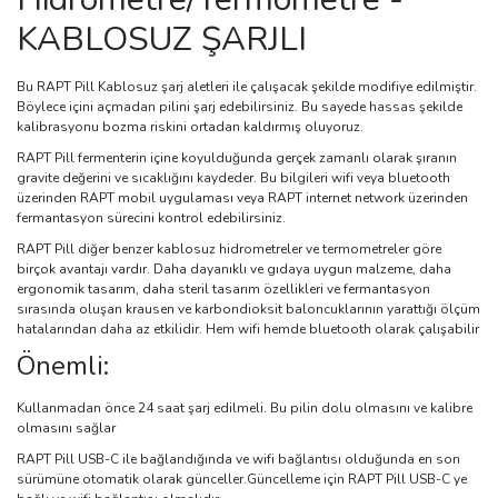
KABLOSUZ ŞARJLI
Bu RAPT Pill Kablosuz şarj aletleri ile çalışacak şekilde modifiye edilmiştir.
Böylece içini açmadan pilini şarj edebilirsiniz. Bu sayede hassas şekilde
kalibrasyonu bozma riskini ortadan kaldırmış oluyoruz.
RAPT Pill fermenterin içine koyulduğunda gerçek zamanlı olarak şıranın
gravite değerini ve sıcaklığını kaydeder. Bu bilgileri wifi veya bluetooth
üzerinden RAPT mobil uygulaması veya RAPT internet network üzerinden
fermantasyon sürecini kontrol edebilirsiniz.
RAPT Pill diğer benzer kablosuz hidrometreler ve termometreler göre
birçok avantajı vardır. Daha dayanıklı ve gıdaya uygun malzeme, daha
ergonomik tasarım, daha steril tasarım özellikleri ve fermantasyon
sırasında oluşan krausen ve karbondioksit baloncuklarının yarattığı ölçüm
hatalarından daha az etkilidir. Hem wifi hemde bluetooth olarak çalışabilir
Önemli:
Kullanmadan önce 24 saat şarj edilmeli. Bu pilin dolu olmasını ve kalibre
olmasını sağlar
RAPT Pill USB-C ile bağlandığında ve wifi bağlantısı olduğunda en son
sürümüne otomatik olarak günceller.Güncelleme için RAPT Pill USB-C ye