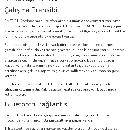
bağlı ve wifi bağlantısı olmalıdır.
Çalışma Prensibi
RAPT Pill üzerinde mobil telefonlarda bulunan Accelerometer yani ivme
ölçer devresi vardır. Bu cihazın eğim bilgisini verir. RAPT Pill daha yoğun
sıvılarda saf suya oranla daha yatık yüzer. İvme Ölçer sayesinde bu yatıklık
farkını gravite değeri olarak okuyabiliyoruz.
Bu hassas bir işlemdir ve bu yatıklığın sisteme göre kalibre edilmesi
gerekir. Yani saf suda ve tercihen gravitesi bilinen bir sıvıda yatıklık derecesi
ölçülerek kalibre edilmiş olur. Cihaz şarj için açılıp kapandığında eğer aynı
sıkılıkta ve çevrimde kapanmazsa bu kalibrasyonu bozar. Bu yüzden
kapalı konumda kapanma noktasına kalemle işaret koyulursa her
seferinde aynı şekikde kapatılmış olur ve kalibrasyon yapılmasına gerek
kalmaz
Bundan daha iyisi mobil telefonlarda kullanılan kablosuz şarj etme
cihazları kullanmaktır. Kablosuz şarj edilirse kalibrasyon bozulmadan
kullanılabilir.
Bluetooth Bağlantısı
RAPT Pill wifi modunda çalışabilir ancak optimal çözüm bluetooth
modunda kullanmaktır. Bunun çeşitli avantajları vardır.
Bluetooth çok az enerji harcar bu yüzden pili şarj etmeden defalarca