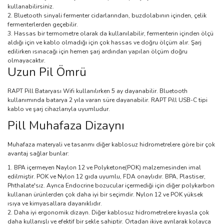
kullanabilirsiniz.
Bluetooth sinyali fermenter cidarlarından, buzdolabının içinden, çelik
fermenterlerden geçebilir.
Hassas bir termometre olarak da kullanılabilir, fermenterin içinden ölçü
aldığı için ve kablo olmadığı için çok hassas ve doğru ölçüm alır. Şarj
edilirken ısınacağı için hemen şarj ardından yapılan ölçüm doğru
olmayacaktır.
Uzun Pil Ömrü
RAPT Pill Bataryası Wifi kullanılırken 5 ay dayanabilir. Bluetooth
kullanımında batarya 2 yıla varan süre dayanabilir. RAPT Pill USB-C tipi
kablo ve şarj cihazlarıyla uyumludur.
Pill Muhafaza Dizaynı
Muhafaza materyali ve tasarımı diğer kablosuz hidrometrelere göre bir çok
avantaj sağlar bunlar:
BPA içermeyen Naylon 12 ve Polyketone(POK) malzemesinden imal
edilmiştir. POK ve Nylon 12 gıda uyumlu, FDA onaylıdır. BPA, Plastiser,
Phthalate'sız. Ayrıca Endocrine bozucular içermediği için diğer polykarbon
kullanan ürünlerden çok daha iyi bir seçimdir. Nylon 12 ve POK yüksek
ısıya ve kimyasallara dayanıklıdır.
Daha iyi ergonomik dizayn. Diğer kablosuz hidrometrelere kıyasla çok
daha kullanışlı ve efektif bir şekle sahiptir. Ortadan ikiye ayrılarak kolayca