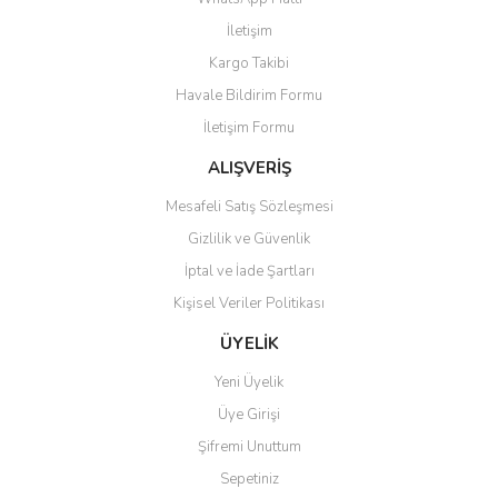
Yorum Yaz
İletişim
Ürün resmi kalitesiz, bozuk veya görüntülenemiyor.
Kargo Takibi
Ürün açıklamasında eksik bilgiler bulunuyor.
Havale Bildirim Formu
Ürün bilgilerinde hatalar bulunuyor.
İletişim Formu
Ürün fiyatı diğer sitelerden daha pahalı.
Bu ürüne benzer farklı alternatifler olmalı.
ALIŞVERİŞ
Mesafeli Satış Sözleşmesi
Gizlilik ve Güvenlik
İptal ve İade Şartları
Kişisel Veriler Politikası
Gönder
ÜYELİK
Yeni Üyelik
Üye Girişi
Şifremi Unuttum
Sepetiniz