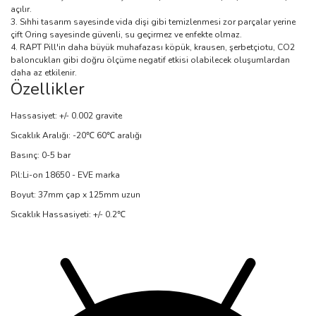
açılır.
Sıhhi tasarım sayesinde vida dişi gibi temizlenmesi zor parçalar yerine
çift Oring sayesinde güvenli, su geçirmez ve enfekte olmaz.
RAPT Pill'in daha büyük muhafazası köpük, krausen, şerbetçiotu, CO2
baloncukları gibi doğru ölçüme negatif etkisi olabilecek oluşumlardan
daha az etkilenir.
Özellikler
Hassasiyet: +/- 0.002 gravite
Sıcaklık Aralığı: -20℃ 60℃ aralığı
Basınç: 0-5 bar
Pil:Li-on 18650 - EVE marka
Boyut: 37mm çap x 125mm uzun
Sıcaklık Hassasiyeti: +/- 0.2℃