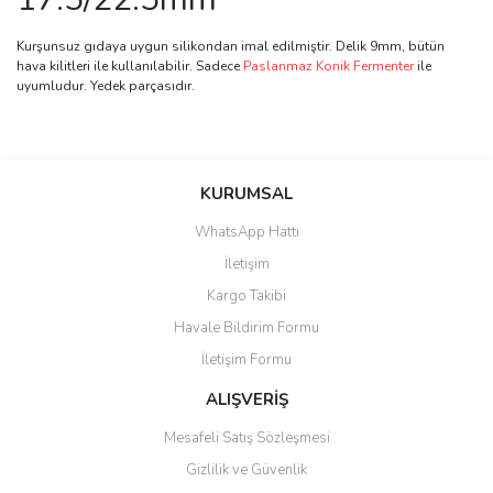
Kurşunsuz gıdaya uygun silikondan imal edilmiştir. Delik 9mm, bütün
hava kilitleri ile kullanılabilir. Sadece
Paslanmaz Konik Fermenter
ile
uyumludur. Yedek parçasıdır.
Bu ürünün fiyat bilgisi, resim, ürün açıklamalarında ve diğer
konularda yetersiz gördüğünüz noktaları öneri formunu kullanarak
Bu ürüne ilk yorumu siz yapın!
KURUMSAL
tarafımıza iletebilirsiniz.
Görüş ve önerileriniz için teşekkür ederiz.
WhatsApp Hattı
Yorum Yaz
İletişim
Ürün resmi kalitesiz, bozuk veya görüntülenemiyor.
Kargo Takibi
Ürün açıklamasında eksik bilgiler bulunuyor.
Havale Bildirim Formu
Ürün bilgilerinde hatalar bulunuyor.
İletişim Formu
Ürün fiyatı diğer sitelerden daha pahalı.
Bu ürüne benzer farklı alternatifler olmalı.
ALIŞVERİŞ
Mesafeli Satış Sözleşmesi
Gizlilik ve Güvenlik