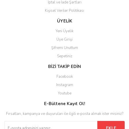
İptal ve İade Şartları
Kişisel Veriler Politikası
Gönder
ÜYELİK
Yeni Üyelik
Üye Girişi
Şifremi Unuttum
Sepetiniz
BİZİ TAKİP EDİN
Facebook
Instagram
Youtube
E-Bültene Kayıt Ol!
Fırsatları, kampanya ve duyuruları ile ilgili e-posta almak ister misiniz?
EKLE