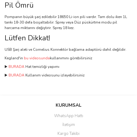
Pil Ömrü
Pompanın büyük şarj edilebilir 18650 Li-ion pili vardır. Tam dolu iken 1L
tankı 18-30 defa boşaltabilir. Sprey veya Düz püskürtme modu pil
harcama miktarını değiştirir. Sprey 18 kez.
Lütfen Dikkat!
USB Şarj aleti ve Cornelius Konnektör bağlama adaptörü dahil değildir.
Kegland'in
bu videosunda
kullanımını görebilirsiniz
▶️
BURADA
Hat temizliği yapımı
▶️
BURADA
Kullanım videosunu izleyebilirsiniz
Bu ürünün fiyat bilgisi, resim, ürün açıklamalarında ve diğer
konularda yetersiz gördüğünüz noktaları öneri formunu kullanarak
Bu ürüne ilk yorumu siz yapın!
KURUMSAL
tarafımıza iletebilirsiniz.
Görüş ve önerileriniz için teşekkür ederiz.
WhatsApp Hattı
Yorum Yaz
İletişim
Ürün resmi kalitesiz, bozuk veya görüntülenemiyor.
Kargo Takibi
Ürün açıklamasında eksik bilgiler bulunuyor.