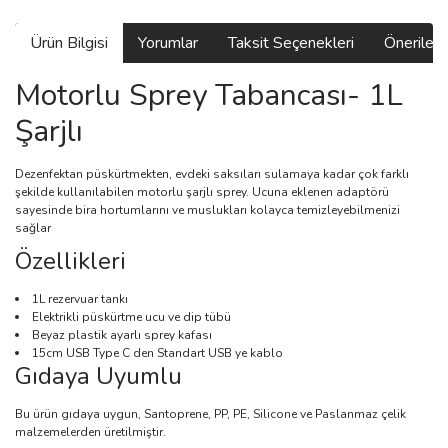
Ürün Bilgisi
Yorumlar
Taksit Seçenekleri
Önerilerin
Motorlu Sprey Tabancası- 1L
Şarjlı
Dezenfektan püskürtmekten, evdeki saksıları sulamaya kadar çok farklı
şekilde kullanılabilen motorlu şarjlı sprey. Ucuna eklenen adaptörü
sayesinde bira hortumlarını ve muslukları kolayca temizleyebilmenizi
sağlar
Özellikleri
1L rezervuar tankı
Elektrikli püskürtme ucu ve dip tübü
Beyaz plastik ayarlı sprey kafası
15cm USB Type C den Standart USB ye kablo
Gıdaya Uyumlu
Bu ürün gıdaya uygun, Santoprene, PP, PE, Silicone ve Paslanmaz çelik
malzemelerden üretilmiştir.