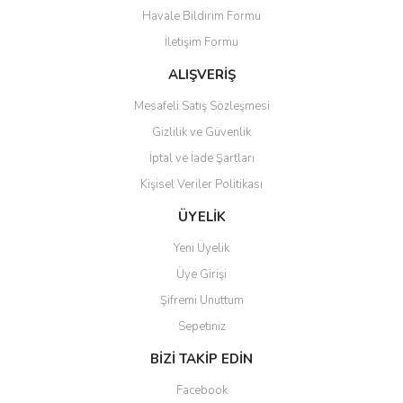
Havale Bildirim Formu
Ürün bilgilerinde hatalar bulunuyor.
İletişim Formu
Ürün fiyatı diğer sitelerden daha pahalı.
Bu ürüne benzer farklı alternatifler olmalı.
ALIŞVERİŞ
Mesafeli Satış Sözleşmesi
Gizlilik ve Güvenlik
İptal ve İade Şartları
Kişisel Veriler Politikası
Gönder
ÜYELİK
Yeni Üyelik
Üye Girişi
Şifremi Unuttum
Sepetiniz
BİZİ TAKİP EDİN
Facebook