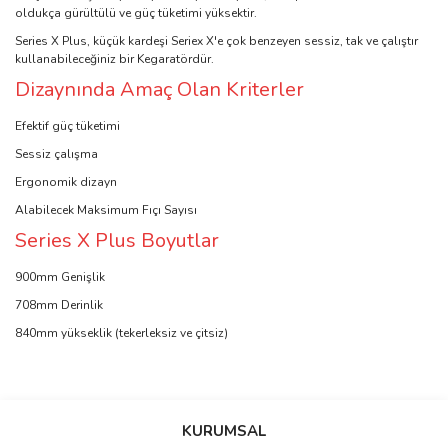
oldukça gürültülü ve güç tüketimi yüksektir.
Series X Plus, küçük kardeşi Seriex X'e çok benzeyen sessiz, tak ve çalıştır
kullanabileceğiniz bir Kegaratördür.
Dizaynında Amaç Olan Kriterler
Efektif güç tüketimi
Sessiz çalışma
Ergonomik dizayn
Alabilecek Maksimum Fıçı Sayısı
Series X Plus Boyutlar
900mm Genişlik
708mm Derinlik
840mm yükseklik (tekerleksiz ve çitsiz)
Bu ürünün fiyat bilgisi, resim, ürün açıklamalarında ve diğer
konularda yetersiz gördüğünüz noktaları öneri formunu kullanarak
Bu ürüne ilk yorumu siz yapın!
KURUMSAL
tarafımıza iletebilirsiniz.