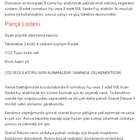
Dünyanın en kompakt 8 corny fıçı alabilecek şekilde imal edilmiş kegerator
sistemi. 8 adet cornelius fıçı veya 2 adet 50L Sanke Fıçı alabilir. İki musluk
kulesi ile kullanılabilir, sessiz çalışır ve güç tüketimi ekonomiktir.
Parça Listesi
Siyah plastik damlama tepsisi
Tekerlekler 2 kilitli 4 serbest toplam 6 adet
CO2 Tüpü askılı rafı
Krom kaplı çit
C02 REGULATORU AYRI ALINMALIDIR. YANINDA GELMEMEKTEDIR.
Geriye baktığımızda buzdolabında 8 cornelius fıçı veya 2 adet 50L ticari
Sanke fıçı alabilecek bir sistem kurmak için iki seçenek vardı. Ya kendimiz
sandık tipi soğutucudan yapacaktık ya da çok daha pahalı Grand Deluxe 3
model satın almamız gerekiyordu.
Kendimiz yaptığımızda görsel olarak bunun şıklığına yaklaştırmak ne yazık
ki çok zor. Ayrıca tepeden kapağı açıp fıçıları içeri sokup çıkarmak oldukça
yorucu ve zahmetli bir iştir.
Grand Deluxe serisi oldukça pahalı olduğu için birçok müşterinin
bütçesinin dışındaydı. Ayrıca büyük radyatör, kompresör ve fanlarla