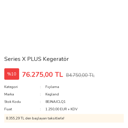
Series X PLUS Kegeratör
76.275,00 TL
%10
84.750,00 TL
Kategori
Fıçılama
Marka
Kegland
Stok Kodu
8EJNAJCLQ1
Fiyat
1.250,00 EUR + KDV
8.355,29 TL den başlayan taksitlerle!