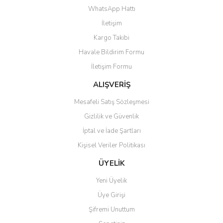
Görüş ve önerileriniz için teşekkür ederiz.
WhatsApp Hattı
Yorum Yaz
İletişim
Ürün resmi kalitesiz, bozuk veya görüntülenemiyor.
Kargo Takibi
Ürün açıklamasında eksik bilgiler bulunuyor.
Havale Bildirim Formu
Ürün bilgilerinde hatalar bulunuyor.
İletişim Formu
Ürün fiyatı diğer sitelerden daha pahalı.
Bu ürüne benzer farklı alternatifler olmalı.
ALIŞVERİŞ
Mesafeli Satış Sözleşmesi
Gizlilik ve Güvenlik
İptal ve İade Şartları
Kişisel Veriler Politikası
Gönder
ÜYELİK
Yeni Üyelik
Üye Girişi
Şifremi Unuttum