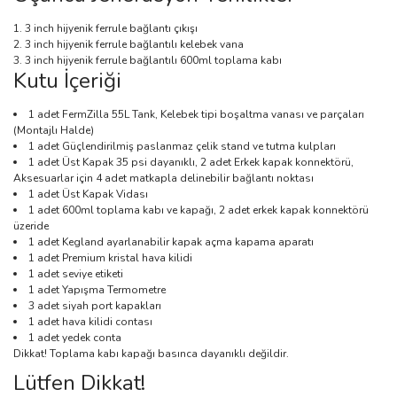
3 inch hijyenik ferrule bağlantı çıkışı
3 inch hijyenik ferrule bağlantılı kelebek vana
3 inch hijyenik ferrule bağlantılı 600ml toplama kabı
Kutu İçeriği
1 adet FermZilla 55L Tank, Kelebek tipi boşaltma vanası ve parçaları
(Montajlı Halde)
1 adet Güçlendirilmiş paslanmaz çelik stand ve tutma kulpları
1 adet Üst Kapak 35 psi dayanıklı, 2 adet Erkek kapak konnektörü,
Aksesuarlar için 4 adet matkapla delinebilir bağlantı noktası
1 adet Üst Kapak Vidası
1 adet 600ml toplama kabı ve kapağı, 2 adet erkek kapak konnektörü
üzeride
1 adet Kegland ayarlanabilir kapak açma kapama aparatı
1 adet Premium kristal hava kilidi
1 adet seviye etiketi
1 adet Yapışma Termometre
3 adet siyah port kapakları
1 adet hava kilidi contası
1 adet yedek conta
Dikkat! Toplama kabı kapağı basınca dayanıklı değildir.
Lütfen Dikkat!