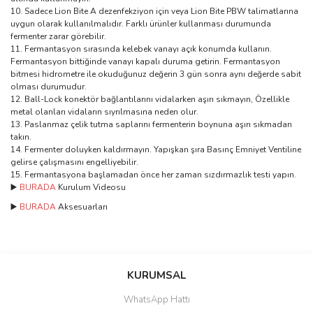
Sadece Lion Bite A dezenfekziyon için veya Lion Bite PBW talimatlarına
uygun olarak kullanılmalıdır. Farklı ürünler kullanması durumunda
fermenter zarar görebilir.
Fermantasyon sırasında kelebek vanayı açık konumda kullanın.
Fermantasyon bittiğinde vanayı kapalı duruma getirin. Fermantasyon
bitmesi hidrometre ile okuduğunuz değerin 3 gün sonra aynı değerde sabit
olması durumudur.
Ball-Lock konektör bağlantılarını vidalarken aşırı sıkmayın, Özellikle
metal olanları vidaların sıyrılmasına neden olur.
Paslanmaz çelik tutma saplarını fermenterin boynuna aşırı sıkmadan
takın.
Fermenter doluyken kaldırmayın. Yapışkan şıra Basınç Emniyet Ventiline
gelirse çalışmasını engelliyebilir.
Fermantasyona başlamadan önce her zaman sızdırmazlık testi yapın.
▶️
BURADA
Kurulum Videosu
▶️
BURADA
Aksesuarları
Bu ürünün fiyat bilgisi, resim, ürün açıklamalarında ve diğer
konularda yetersiz gördüğünüz noktaları öneri formunu kullanarak
Bu ürüne ilk yorumu siz yapın!
KURUMSAL
tarafımıza iletebilirsiniz.
Görüş ve önerileriniz için teşekkür ederiz.
WhatsApp Hattı
Yorum Yaz