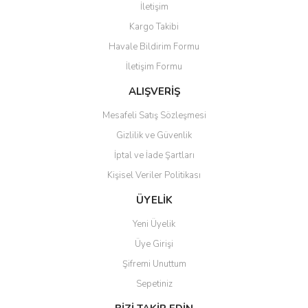
İletişim
Ürün resmi kalitesiz, bozuk veya görüntülenemiyor.
Kargo Takibi
Ürün açıklamasında eksik bilgiler bulunuyor.
Havale Bildirim Formu
Ürün bilgilerinde hatalar bulunuyor.
İletişim Formu
Ürün fiyatı diğer sitelerden daha pahalı.
Bu ürüne benzer farklı alternatifler olmalı.
ALIŞVERİŞ
Mesafeli Satış Sözleşmesi
Gizlilik ve Güvenlik
İptal ve İade Şartları
Kişisel Veriler Politikası
Gönder
ÜYELİK
Yeni Üyelik
Üye Girişi
Şifremi Unuttum
Sepetiniz