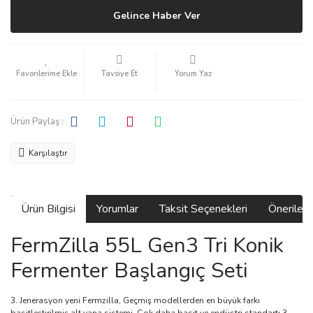
Gelince Haber Ver
Tavsiye Et
Yorum Yaz
Ürün Paylaş :
Karşılaştır
Ürün Bilgisi
Yorumlar
Taksit Seçenekleri
Önerilerin
FermZilla 55L Gen3 Tri Konik
Fermenter Başlangıç Seti
3. Jenerasyon yeni Fermzilla, Geçmiş modellerden en büyük farkı