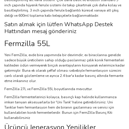
basitleştirilmiş alt vana sistemi. Çok daha basit ve endüstri standartı 3
inch çapında hijyenik ferrule sistemi ile takıp çıkartmak çok daha kolay ve
basitleştirilmiş. 3 inch çapında ferrule bağlantılı küresel vanaya alt çıkış
deliği ve 600ml toplama kabı kelepçelerle bağlanmaktadır.
Satın almak için lütfen WhatsApp Destek
Hattından mesaj gönderiniz
Fermzilla 55L
Yeni FermZilla, evde bira yapımında bir devrimdir; ev biracılarına genelde
sadece büyük üreticilerin sahip olduğu paslanmaz çelik konik fermenterleri
kaliteden ödün vermeyerek birçok avantajıylarını koruyarak evlerimize kadar
getirmiştir. Buna ek olarak şeffaf olması sebebiyle fermantasyon sürecini
canlı olarak gözlemleme ve ayrıca 2.4 bar'a kadar basınç altında fermante
etme imkanınız olur.
FermZilla 27L ve FermZilla 55L boyutlarında mevcuttur.
FermZilla fermenterlerinizi kolayca, basınçlı kap halinde kullanmanıza
imkan tanıyan aksesuarlarla bir 'Uni Tank' haline getirebilirsiniz. Uni
Tanklar hem fermantasyon hem de biranın gazlanması ve servisi için
kullanılabilen konik fermenterlerdir. Bunun için FermZilla Basınç Kiti
kullanabilirsiniz
Üçüncü Jenerasyon Yenilikler