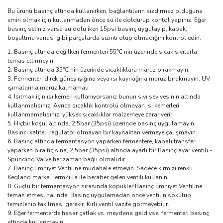
Bu ürünü basınç altında kullanırken, bağlantıların sızdırmaz olduğuna
emin olmak için kullanmadan önce su ile doldurup kontol yapınız. Eğer
basınç setiniz varsa su dolu iken 15psi basınç uygulayıp, kapak,
boşaltma vanası gibi parçalarda sızıntı olup olmadığını kontrol edin.
Basınç altında değilken fermenteri 55℃ nin üzerinde sıcak sıvılarla
temas ettirmeyin
Basınç altında 35℃ nin üzerinde sıcaklıklara maruz bırakmayın.
Fermenteri direk güneş ışığına veya ısı kaynağına maruz bırakmayın. UV
ışımalarına maruz kalmamalı
Isıtmak için ısı kemeri kullanıyorsanız bunun sıvı seviyesinin altında
kullanmalısınız. Ayrıca sıcaklık kontrolü olmayan ısı kemerleri
kullanmamalısınız, yüksek sıcaklıklar malzemeye zarar verir.
Hiçbir koşul altında, 2.5bar (35psi) üzerinde basınç uygulamayın.
Basıncı kaliteli regulatör olmayan bir kaynaktan vermeye çalışmayın.
Basınç altında fermantasyon yaparken fermentere, kapalı transfer
yaparken bira fıçısına, 2.5bar (35psi) altında ayarlı bir Basınç ayar ventili -
Spunding Valve her zaman bağlı olmalıdır.
Basınç Emniyet Ventiline müdahale etmeyin. Sadece kırmızı renkli
Kegland marka FermZilla ile beraber gelen ventili kullanın
Güçlü bir fermantasyon sırasında köpükler Basınç Emniyet Ventiline
temas etmesi halinde. Basınç uygulamadan önce ventilin sökülüp
temizlenip takılması gerekir. Kirli ventil vazife görmeyebilir.
Eğer fermenterde hasar çatlak vs. meydana geldiyse, fermenteri basınç
altında kullanmayın.