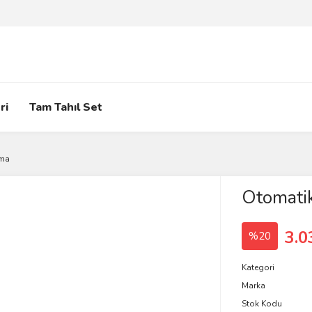
ri
Tam Tahıl Set
ama
Otomati
3.0
%20
Kategori
Marka
Stok Kodu