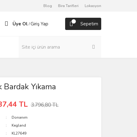
Blog
Bira Tarifleri
Lokasyon
Üye Ol
Giriş Yap
Sepetim
/
k Bardak Yıkama
37,44 TL
3.796,80 TL
Donanım
Kegland
KL27649