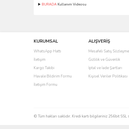
▶️
BURADA
Kullanım Videosu
Bu ürünün fiyat bilgisi, resim, ürün açıklamalarında 
Görüş ve önerileriniz için teşekkür ederiz.
KURUMSAL
ALIŞVERİŞ
Ürün resmi kalitesiz, bozuk veya görüntülenemiyo
Ürün açıklamasında eksik bilgiler bulunuyor.
WhatsApp Hattı
Mesafeli Satış Sözleşme
Ürün bilgilerinde hatalar bulunuyor.
İletişim
Gizlilik ve Güvenlik
Ürün fiyatı diğer sitelerden daha pahalı.
Kargo Takibi
İptal ve İade Şartları
Bu ürüne benzer farklı alternatifler olmalı.
Havale Bildirim Formu
Kişisel Veriler Politikası
İletişim Formu
© Tüm hakları saklıdır. Kredi kartı bilgileriniz 256bit SSL 