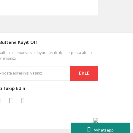
ımıza iletebilirsiniz.
Bültene Kayıt Ol!
satları, kampanya ve duyuruları ile ilgili e-posta almak
er misiniz?
EKLE
zi Takip Edin
Whatsapp