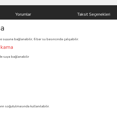
Yorumlar
Taksit Seçenekleri
ma
eke suyuna bağlanabilir, 6 bar su basıncında çalışabilir.
Yıkama
rde suya bağlanabilir
ın soğutulmasında kullanılabilir.