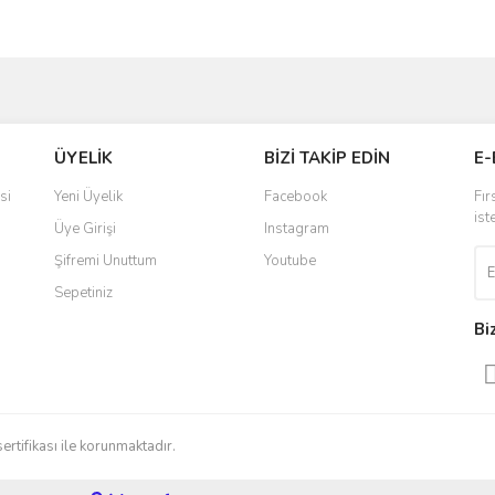
ve diğer konularda yetersiz gördüğünüz noktaları öneri formunu kullanarak taraf
Bu ürüne ilk yorumu siz yapın!
ÜYELİK
BİZİ TAKİP EDİN
E-
r.
Yorum Yaz
si
Yeni Üyelik
Facebook
Fır
ist
Üye Girişi
Instagram
Şifremi Unuttum
Youtube
Sepetiniz
Bi
Gönder
sertifikası ile korunmaktadır.