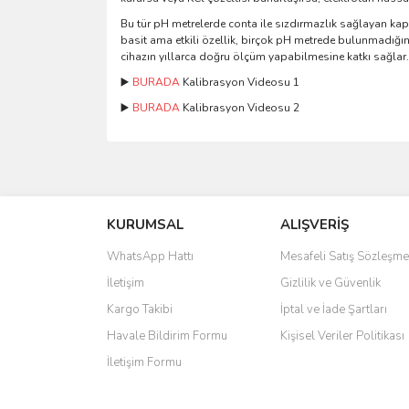
Bu tür pH metrelerde conta ile sızdırmazlık sağlayan kap
basit ama etkili özellik, birçok pH metrede bulunmadığın
cihazın yıllarca doğru ölçüm yapabilmesine katkı sağlar.
▶️
BURADA
Kalibrasyon Videosu 1
▶️
BURADA
Kalibrasyon Videosu 2
Bu ürünün fiyat bilgisi, resim, ürün açıklamalarında 
Görüş ve önerileriniz için teşekkür ederiz.
KURUMSAL
ALIŞVERİŞ
Ürün resmi kalitesiz, bozuk veya görüntülenemiyo
Ürün açıklamasında eksik bilgiler bulunuyor.
WhatsApp Hattı
Mesafeli Satış Sözleşme
Ürün bilgilerinde hatalar bulunuyor.
İletişim
Gizlilik ve Güvenlik
Ürün fiyatı diğer sitelerden daha pahalı.
Kargo Takibi
İptal ve İade Şartları
Bu ürüne benzer farklı alternatifler olmalı.
Havale Bildirim Formu
Kişisel Veriler Politikası
İletişim Formu