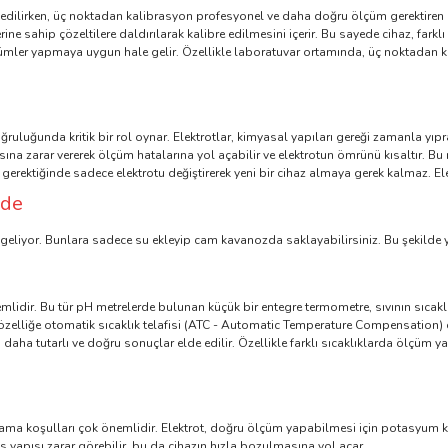
e edilirken, üç noktadan kalibrasyon profesyonel ve daha doğru ölçüm gerektiren
erine sahip çözeltilere daldırılarak kalibre edilmesini içerir. Bu sayede cihaz, fa
ümler yapmaya uygun hale gelir. Özellikle laboratuvar ortamında, üç noktadan ka
uluğunda kritik bir rol oynar. Elektrotlar, kimyasal yapıları gereği zamanla yıpranı
sına zarar vererek ölçüm hatalarına yol açabilir ve elektrotun ömrünü kısaltır. Bu n
 gerektiğinde sadece elektrotu değiştirerek yeni bir cihaz almaya gerek kalmaz. Ele
nde
te geliyor. Bunlara sadece su ekleyip cam kavanozda saklayabilirsiniz. Bu şekilde
mlidir. Bu tür pH metrelerde bulunan küçük bir entegre termometre, sıvının sıcaklı
özelliğe otomatik sıcaklık telafisi (ATC - Automatic Temperature Compensation) 
da daha tutarlı ve doğru sonuçlar elde edilir. Özellikle farklı sıcaklıklarda ölçüm
 koşulları çok önemlidir. Elektrot, doğru ölçüm yapabilmesi için potasyum klorü
s yapısı zarar görebilir, bu da cihazın hızla bozulmasına yol açar.