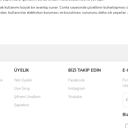
ak kullanımı büyük bir avantaj sunar. Conta sayesinde çözeltinin buharlaşması ön
dan, kullanıcılar elektrotun kuruması ve bozulması sorununu daha sık yaşarlar. A
ve diğer konularda yetersiz gördüğünüz noktaları öneri formunu kullanarak taraf
Bu ürüne ilk yorumu siz yapın!
ÜYELİK
BİZİ TAKİP EDİN
E-
r.
Yorum Yaz
si
Yeni Üyelik
Facebook
Fır
ist
Üye Girişi
Instagram
Şifremi Unuttum
Youtube
Sepetiniz
Bi