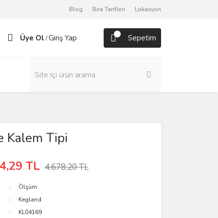
Blog
Bira Tarifleri
Lokasyon
Üye Ol
Giriş Yap
Sepetim
/
 Kalem Tipi
4,29 TL
4.678,20 TL
Ölçüm
Kegland
KL04169