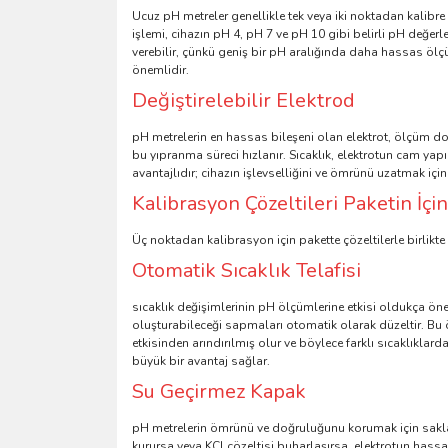
Ucuz pH metreler genellikle tek veya iki noktadan kalibr
işlemi, cihazın pH 4, pH 7 ve pH 10 gibi belirli pH değerl
verebilir, çünkü geniş bir pH aralığında daha hassas ölç
önemlidir.
Değiştirelebilir Elektrod
pH metrelerin en hassas bileşeni olan elektrot, ölçüm doğr
bu yıpranma süreci hızlanır. Sıcaklık, elektrotun cam yapı
avantajlıdır; cihazın işlevselliğini ve ömrünü uzatmak için
Kalibrasyon Çözeltileri Paketin İçi
Üç noktadan kalibrasyon için pakette çözeltilerle birlik
Otomatik Sıcaklık Telafisi
sıcaklık değişimlerinin pH ölçümlerine etkisi oldukça öne
oluşturabileceği sapmaları otomatik olarak düzeltir. Bu 
etkisinden arındırılmış olur ve böylece farklı sıcaklıklar
büyük bir avantaj sağlar.
Su Geçirmez Kapak
pH metrelerin ömrünü ve doğruluğunu korumak için saklama
kurursa veya KCl çözeltisi buharlaşırsa, elektrotun hassa