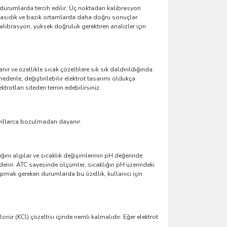
 durumlarda tercih edilir. Üç noktadan kalibrasyon
rklı asidik ve bazik ortamlarda daha doğru sonuçlar
librasyon, yüksek doğruluk gerektiren analizler için
r ve özellikle sıcak çözeltilere sık sık daldırıldığında
edenle, değiştirilebilir elektrot tasarımı oldukça
ktrotları siteden temin edebilirsiniz.
 yıllarca bozulmadan dayanır.
ğını algılar ve sıcaklık değişimlerinin pH değerinde
denir. ATC sayesinde ölçümler, sıcaklığın pH üzerindeki
 yapmak gereken durumlarda bu özellik, kullanıcı için
r (KCl) çözeltisi içinde nemli kalmalıdır. Eğer elektrot