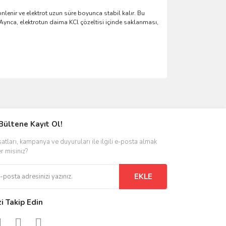
lenir ve elektrot uzun süre boyunca stabil kalır. Bu
yrıca, elektrotun daima KCl çözeltisi içinde saklanması,
ımıza iletebilirsiniz.
Bültene Kayıt Ol!
satları, kampanya ve duyuruları ile ilgili e-posta almak
er misiniz?
EKLE
zi Takip Edin