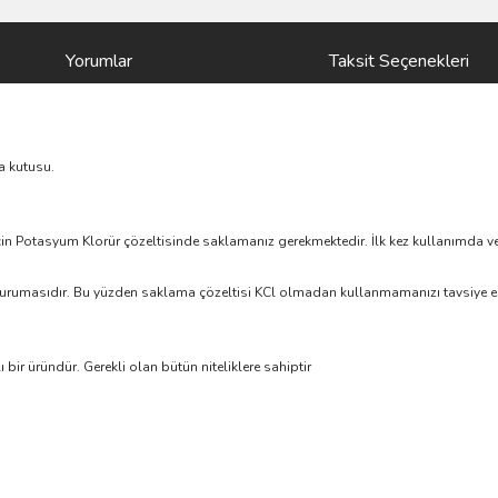
Yorumlar
Taksit Seçenekleri
a kutusu.
n Potasyum Klorür çözeltisinde saklamanız gerekmektedir. İlk kez kullanımda ve
urumasıdır. Bu yüzden saklama çözeltisi KCl olmadan kullanmamanızı tavsiye ed
bir üründür. Gerekli olan bütün niteliklere sahiptir