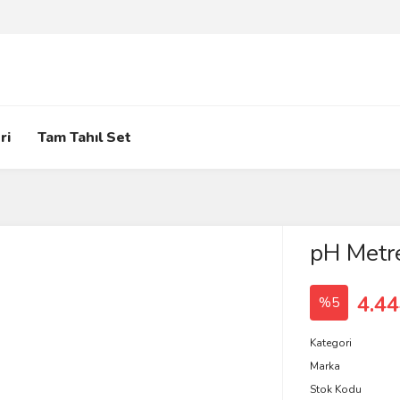
ri
Tam Tahıl Set
pH Metre
4.44
%5
Kategori
Marka
Stok Kodu