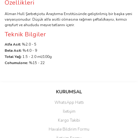
Özellikleri
Alman Hull Şerbetçiotu Araştırma Enstitüsünde geliştirilmiş bir başka yeni
varyasyonudur. Düşük alfa asitli olmasına rağmen şeftali/kayısı, kırmızı
greyfurt ve ahududu meyve tatlarını içerir.
Teknik Bilgiler
Alfa Asit:
%2.0 - 5
Beta Asit:
%4.0 - 9
Total Yağ:
1.5 - 2.0 ml/100g
Cohumulone:
%15 - 22
Bu ürünün fiyat bilgisi, resim, ürün açıklamalarında ve diğer
konularda yetersiz gördüğünüz noktaları öneri formunu kullanarak
Bu ürüne ilk yorumu siz yapın!
KURUMSAL
tarafımıza iletebilirsiniz.
Görüş ve önerileriniz için teşekkür ederiz.
WhatsApp Hattı
Yorum Yaz
İletişim
Ürün resmi kalitesiz, bozuk veya görüntülenemiyor.
Kargo Takibi
Ürün açıklamasında eksik bilgiler bulunuyor.
Havale Bildirim Formu
Ürün bilgilerinde hatalar bulunuyor.