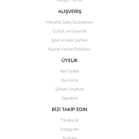
İletişim Formu
Ürün fiyatı diğer sitelerden daha pahalı.
Bu ürüne benzer farklı alternatifler olmalı.
ALIŞVERİŞ
Mesafeli Satış Sözleşmesi
Gizlilik ve Güvenlik
İptal ve İade Şartları
Kişisel Veriler Politikası
Gönder
ÜYELİK
Yeni Üyelik
Üye Girişi
Şifremi Unuttum
Sepetiniz
BİZİ TAKİP EDİN
Facebook
Instagram
Youtube