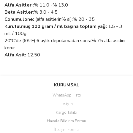
Alfa Asitleri:
% 11.0 -% 13.0
Beta Asitler:
% 3.0 - 4.5
Cohumulone:
​​(alfa asitlerin% si):% 20 - 35
Kurutulmuş 100 gram / ml başına toplam yağ:
1.5 - 3
mL / 100g
20ºC'de (68ºF) 6 aylık depolamadan sonra% 75 alfa asidini
korur
Alfa Asit:
12.50
Bu ürünün fiyat bilgisi, resim, ürün açıklamalarında ve diğer
konularda yetersiz gördüğünüz noktaları öneri formunu kullanarak
KURUMSAL
tarafımıza iletebilirsiniz.
Görüş ve önerileriniz için teşekkür ederiz.
başka birşey
WhatsApp Hattı
İletişim
dier şerbetci otları arasında uçurum var hakikaten güzel ürün.
Ürün resmi kalitesiz, bozuk veya görüntülenemiyor.
Kargo Takibi
Ürün açıklamasında eksik bilgiler bulunuyor.
kemal kalkan | 03/06/2022
Havale Bildirim Formu
Ürün bilgilerinde hatalar bulunuyor.
İletişim Formu
Favorim
Ürün fiyatı diğer sitelerden daha pahalı.