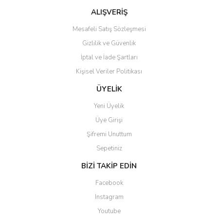
Bu ürüne benzer farklı alternatifler olmalı.
ALIŞVERİŞ
Yıllardır IPA kitleri yapıyorum. Bir çok cesit denedim. Bence en yakışan
serbetci otu bu. Tavsiye ederim.
Mesafeli Satış Sözleşmesi
E... S... | 14/01/2022
Gizlilik ve Güvenlik
İptal ve İade Şartları
Yorum Yaz
Kişisel Veriler Politikası
Gönder
ÜYELİK
Yeni Üyelik
Üye Girişi
Şifremi Unuttum
Sepetiniz
BİZİ TAKİP EDİN
Facebook
Instagram
Youtube