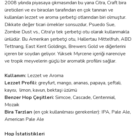
2008 yılında piyasaya çıkmasından bu yana Citra, Craft bira
üreticileri ve ev biracıları tarafından en çok tanınan ve
kullanılan lezzet ve aroma şerbetçi otlarından biri olmuştur.
Dikkate değer ticari örnekler sonsuzdur, Psuedo Sue,
Zombie Dust vs., Citra'yı tek şerbetçi otu olarak kullanmakla
ünlüdür. Bu Amerikan şerbetçi otu, Hallertau Mittelfruh, ABD
Tettnang, East Kent Goldings, Brewers Gold ve diğerlerini
içeren bir soydan geliyor. Yüksek Myrcene içeriği narenciye
ve tropik meyvelerin güçlü bir aromatik profilini sağlar.
Kullanım:
Lezzet ve Aroma
Lezzet Profili:
greyfurt, mango, ananas, papaya, şeftali,
kayısı, limon, kavun, bektaşi üzümü
Benzer Hop Çeşitleri:
Simcoe, Cascade, Centennial,
Mozaik
Bira Tarzları
(en çok kullanılması gerekenler): IPA, Pale Ale,
American Pale Ale
Hop İstatistikleri