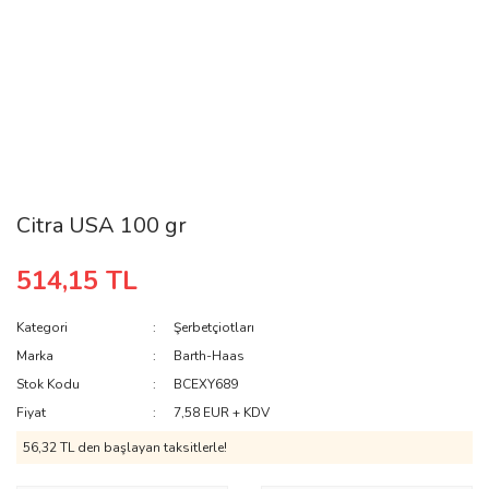
Citra USA 100 gr
514,15 TL
Kategori
Şerbetçiotları
Marka
Barth-Haas
Stok Kodu
BCEXY689
Fiyat
7,58 EUR + KDV
56,32 TL den başlayan taksitlerle!