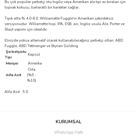
Bu çok popüler şerbetçi otu İngiliz veya Amerikan ale tipi ev biraları için
toprak kokusu, baharatlı bir karakter sağlar.
Tipik alfa:% 4.0-6.0.
Williamette Fuggle'ın Amerikan çekirdeksiz
versiyonudur.
Willamette hop, IPA, ESB, acı, İngiliz usulü Ale, Porter ve
Staut yapımı için idealdir.
Elinizde yoksa alternatif olarak kullanabileceğiniz şerbetçi otları: ABD
Fuggle, ABD Tettnanger ve Styrian Golding.
Şerbetçiotu
Kapsül
Tipi
Menşei
Amerika
Orta
Alfa Asit
(%5 -
%10)
Alfa Asit : 5.0
Bu ürünün fiyat bilgisi, resim, ürün açıklamalarında ve diğer
konularda yetersiz gördüğünüz noktaları öneri formunu kullanarak
Bu ürüne ilk yorumu siz yapın!
KURUMSAL
tarafımıza iletebilirsiniz.
Görüş ve önerileriniz için teşekkür ederiz.
WhatsApp Hattı