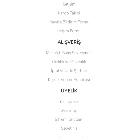
Yorum Yaz
İletişim
Ürün resmi kalitesiz, bozuk veya görüntülenemiyor.
Kargo Takibi
Ürün açıklamasında eksik bilgiler bulunuyor.
Havale Bildirim Formu
Ürün bilgilerinde hatalar bulunuyor.
İletişim Formu
Ürün fiyatı diğer sitelerden daha pahalı.
Bu ürüne benzer farklı alternatifler olmalı.
ALIŞVERİŞ
Mesafeli Satış Sözleşmesi
Gizlilik ve Güvenlik
İptal ve İade Şartları
Kişisel Veriler Politikası
Gönder
ÜYELİK
Yeni Üyelik
Üye Girişi
Şifremi Unuttum
Sepetiniz