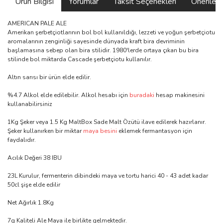
Ürün Bilgisi
Yorumlar
Taksit Seçenekleri
Önerilerin
AMERICAN PALE ALE
Amerikan şerbetçiotlarının bol bol kullanıldığı, lezzeti ve yoğun şerbetçiotu
aromalarının zenginliği sayesinde dünyada kraft bira devriminin
başlamasına sebep olan bira stilidir. 1980'lerde ortaya çıkan bu bira
stilinde bol miktarda Cascade şerbetçiotu kullanılır.
Altın sarısı bir ürün elde edilir.
%4.7 Alkol elde edilebilir. Alkol hesabı için
buradaki
hesap makinesini
kullanabilirsiniz
1Kg Şeker veya 1.5 Kg MaltBox Sade Malt Özütü ilave edilerek hazırlanır.
Şeker kullanırken bir miktar
maya besini
eklemek fermantasyon için
faydalıdır.
Acılık Değeri 38 IBU
23L Kurulur, fermenterin dibindeki maya ve tortu harici 40 - 43 adet kadar
50cl şişe elde edilir
Net Ağırlık 1.8Kg
7g Kaliteli Ale Maya ile birlikte gelmektedir.