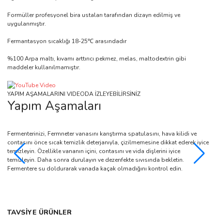
Formüller profesyonel bira ustaları tarafından dizayn edilmiş ve
uygulanmıştır.
Fermantasyon sıcaklığı 18-25℃ arasındadır
%100 Arpa maltı, kıvamı arttırıcı pekmez, melas, maltodextrin gibi
maddeler kullanılmamıştır.
YAPIM AŞAMALARINI VIDEODA İZLEYEBİLİRSİNİZ
Yapım Aşamaları
Fermenterinizi, Fermneter vanasını karıştırma spatulasını, hava kilidi ve
Ma
contasını önce sıcak temizlik deterjanıyla, çizilmemesine dikkat ederek iyice
bö
temizleyin. Özellikle vananın içini, contasını ve vida dişlerini iyice
ko
temizleyin. Daha sonra durulayın ve dezenfekte sıvısında bekletin.
Fermentere su doldurarak vanada kaçak olmadığını kontrol edin.
Bu ürünün fiyat bilgisi, resim, ürün açıklamalarında ve diğer
TAVSİYE ÜRÜNLER
konularda yetersiz gördüğünüz noktaları öneri formunu kullanarak