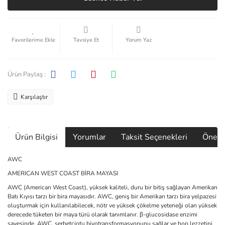
Tavsiye Et
Yorum Yaz
Ürün Paylaş :
Karşılaştır
Ürün Bilgisi
Yorumlar
Taksit Seçenekleri
Öneril
AWC
AMERICAN WEST COAST BİRA MAYASI
AWC (American West Coast), yüksek kaliteli, duru bir bitiş sağlayan Amerikan
Batı Kıyısı tarzı bir bira mayasıdır. AWC, geniş bir Amerikan tarzı bira yelpazesi
oluşturmak için kullanılabilecek, nötr ve yüksek çökelme yeteneği olan yüksek
derecede tüketen bir maya türü olarak tanımlanır. β-glucosidase enzimi
sayesinde, AWC, şerbetçiotu biyotransformasyonunu sağlar ve hop lezzetini