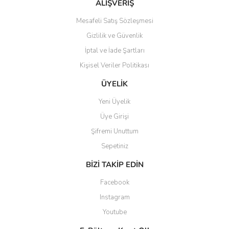
Bu ürüne benzer farklı alternatifler olmalı.
ALIŞVERİŞ
Mesafeli Satış Sözleşmesi
Gizlilik ve Güvenlik
İptal ve İade Şartları
Kişisel Veriler Politikası
Gönder
ÜYELİK
Yeni Üyelik
Üye Girişi
Şifremi Unuttum
Sepetiniz
BİZİ TAKİP EDİN
Facebook
Instagram
Youtube