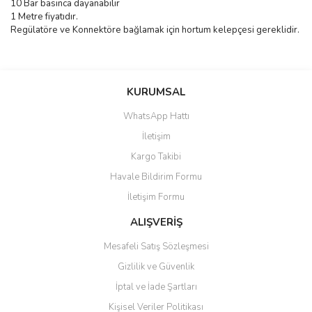
10 Bar basınca dayanabilir
1 Metre fiyatıdır.
Regülatöre ve Konnektöre bağlamak için hortum kelepçesi gereklidir.
Bu ürünün fiyat bilgisi, resim, ürün açıklamalarında ve diğer
konularda yetersiz gördüğünüz noktaları öneri formunu kullanarak
Bu ürüne ilk yorumu siz yapın!
KURUMSAL
tarafımıza iletebilirsiniz.
Görüş ve önerileriniz için teşekkür ederiz.
WhatsApp Hattı
Yorum Yaz
İletişim
Ürün resmi kalitesiz, bozuk veya görüntülenemiyor.
Kargo Takibi
Ürün açıklamasında eksik bilgiler bulunuyor.
Havale Bildirim Formu
Ürün bilgilerinde hatalar bulunuyor.
İletişim Formu
Ürün fiyatı diğer sitelerden daha pahalı.
Bu ürüne benzer farklı alternatifler olmalı.
ALIŞVERİŞ
Mesafeli Satış Sözleşmesi
Gizlilik ve Güvenlik
İptal ve İade Şartları
Kişisel Veriler Politikası
Gönder