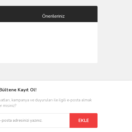
Önerileriniz
ımıza iletebilirsiniz.
Bültene Kayıt Ol!
satları, kampanya ve duyuruları ile ilgili e-posta almak
er misiniz?
EKLE