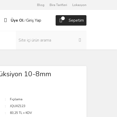
Blog
Bira Tarifleri
Lokasyon
Üye Ol
Giriş Yap
Sepetim
/
üksiyon 10-8mm
Fıçılama
JQUXZ123
83,25 TL + KDV