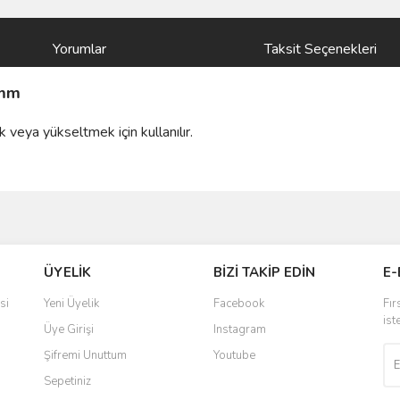
Yorumlar
Taksit Seçenekleri
mm
eya yükseltmek için kullanılır.
ve diğer konularda yetersiz gördüğünüz noktaları öneri formunu kullanarak taraf
ÜYELİK
BİZİ TAKİP EDİN
E-
r.
si
Yeni Üyelik
Facebook
Fır
ist
Üye Girişi
Instagram
Şifremi Unuttum
Youtube
Sepetiniz