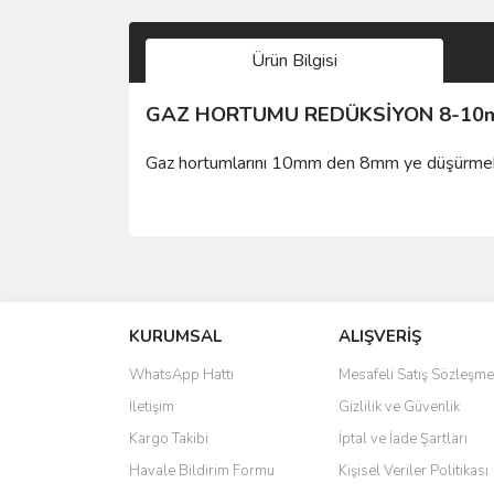
Ürün Bilgisi
GAZ HORTUMU REDÜKSİYON 8-10
Gaz hortumlarını 10mm den 8mm ye düşürmek v
Bu ürünün fiyat bilgisi, resim, ürün açıklamalarında 
Görüş ve önerileriniz için teşekkür ederiz.
KURUMSAL
9.5
ALIŞVERİŞ
Ürün resmi kalitesiz, bozuk veya görüntülenemiyo
Ürün açıklamasında eksik bilgiler bulunuyor.
WhatsApp Hattı
Mesafeli Satış Sözleşme
Keske 9.5 mm John Guest uyumlu da olsaydı
Ürün bilgilerinde hatalar bulunuyor.
İletişim
Gizlilik ve Güvenlik
Hakan Özkan | 22/04/2021
Ürün fiyatı diğer sitelerden daha pahalı.
Kargo Takibi
İptal ve İade Şartları
Bu ürüne benzer farklı alternatifler olmalı.
Havale Bildirim Formu
Kişisel Veriler Politikası
Yorum Yaz