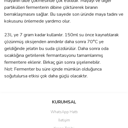
mayanın dibe çökmesinde çok etkilidir. Mayayı ve diğer
partikülleri fermenterin dibine çöktürerek biranın
berraklaşmasını sağlar. Bu sayede son üründe maya tadını ve
kokusunu önlemede yardımcı olur.
23L ye 7 gram kadar kullanılır. 150ml su önce kaynatılarak
çözünmüş oksijenden arındırılır daha sonra 70°C ye
geldiğinde jelatin bu suda çözdürülür. Daha sonra oda
sıcaklığına getirilerek fermantasyonu tamamlanmış
fermentere eklenir. Birkaç gün sonra şişelenebilir.
Not: Fermenter bu süre içinde mümkün olduğunca
soğutulursa etkisi çok daha güçlü olacaktır.
Bu ürünün fiyat bilgisi, resim, ürün açıklamalarında ve diğer
konularda yetersiz gördüğünüz noktaları öneri formunu kullanarak
KURUMSAL
tarafımıza iletebilirsiniz.
Görüş ve önerileriniz için teşekkür ederiz.
Sıcaklığı düşürmek
WhatsApp Hattı
İletişim
Merhaba. Ürünü kullandıktan sonra sıcaklığı iyice düşürün denilmis.
Ürün resmi kalitesiz, bozuk veya görüntülenemiyor.
Galiba 4 derece civarindan bahsediyoruz. Peki siseleme asamasinda