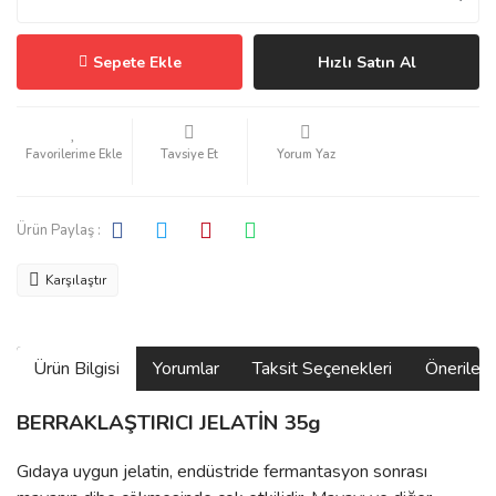
Sepete Ekle
Hızlı Satın Al
Tavsiye Et
Yorum Yaz
Ürün Paylaş :
Karşılaştır
Ürün Bilgisi
Yorumlar
Taksit Seçenekleri
Önerilerin
BERRAKLAŞTIRICI JELATİN 35g
Gıdaya uygun jelatin, endüstride fermantasyon sonrası