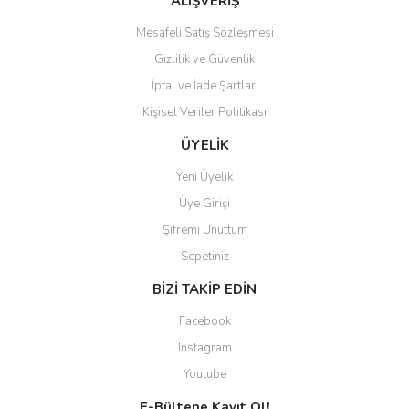
ALIŞVERİŞ
Mesafeli Satış Sözleşmesi
Gizlilik ve Güvenlik
İptal ve İade Şartları
Kişisel Veriler Politikası
Gönder
ÜYELİK
Yeni Üyelik
Üye Girişi
Şifremi Unuttum
Sepetiniz
BİZİ TAKİP EDİN
Facebook
Instagram
Youtube
E-Bültene Kayıt Ol!