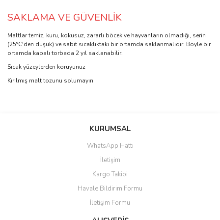
SAKLAMA VE GÜVENLİK
Maltlar temiz, kuru, kokusuz, zararlı böcek ve hayvanların olmadığı, serin
(25°C'den düşük) ve sabit sıcaklıktaki bir ortamda saklanmalıdır. Böyle bir
ortamda kapalı torbada 2 yıl saklanabilir.
Sıcak yüzeylerden koruyunuz
Kırılmış malt tozunu solumayın
Bu ürünün fiyat bilgisi, resim, ürün açıklamalarında ve diğer
konularda yetersiz gördüğünüz noktaları öneri formunu kullanarak
Bu ürüne ilk yorumu siz yapın!
KURUMSAL
tarafımıza iletebilirsiniz.
Görüş ve önerileriniz için teşekkür ederiz.
WhatsApp Hattı
Yorum Yaz
İletişim
Ürün resmi kalitesiz, bozuk veya görüntülenemiyor.
Kargo Takibi
Ürün açıklamasında eksik bilgiler bulunuyor.
Havale Bildirim Formu
Ürün bilgilerinde hatalar bulunuyor.
İletişim Formu
Ürün fiyatı diğer sitelerden daha pahalı.
Bu ürüne benzer farklı alternatifler olmalı.