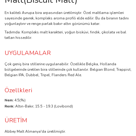
En kaliteli Avrupa bira arpasından üretilmiştir. Özel maltlama işlemleri
sayesinde gevrek, kompleks aroma profili elde edilir. Bu da biranın tadını
yoğunlaştırır ve renge parlak bakır-altın görünümü katar.
Tadımda: Kompleks malt karakteri, yoğun bisküvi, fındık, çikolata ve bal
tatları hissedilir.
UYGULAMALAR
Çok geniş bira stillerine uygulanabilir. Özellikle Belçika, Hollanda
bölgelerinde üretilen bira stillerinde çok kullanılır. Belgian Blond, Trappist,
Belgian IPA, Dubbel, Tripel, Flanders Red Ale.
Özellkleri
Nem:
4.5(%)
Renk:
Altın-Bakır, 15.5 - 19.3 (Lovibond)
ÜRETİM
Abbey Malt Almanya'da üretilmiştir.