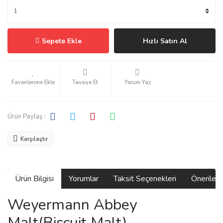
Sepete Ekle
Hızlı Satın Al
Tavsiye Et
Yorum Yaz
Ürün Paylaş :
Karşılaştır
Ürün Bilgisi
Yorumlar
Taksit Seçenekleri
Önerilerin
Weyermann Abbey
Malt(Biscuit Malt)