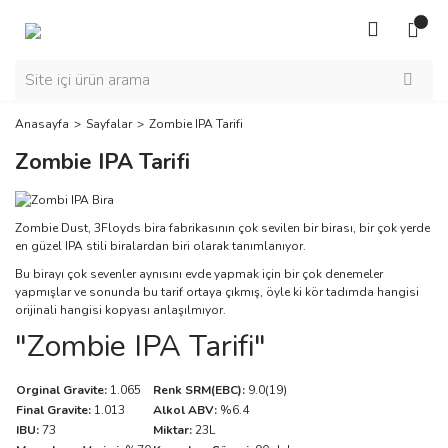
Anasayfa
Sayfalar
Zombie IPA Tarifi
Zombie IPA Tarifi
Zombie Dust, 3Floyds bira fabrikasının çok sevilen bir birası, bir çok yerde
en güzel IPA stili biralardan biri olarak tanımlanıyor.
Bu birayı çok sevenler aynısını evde yapmak için bir çok denemeler
yapmışlar ve sonunda bu tarif ortaya çıkmış, öyle ki kör tadımda hangisi
orijinali hangisi kopyası anlaşılmıyor.
"Zombie IPA Tarifi"
Orginal Gravite:
1.065
Renk SRM(EBC):
9.0(19)
Final Gravite:
1.013
Alkol ABV:
%6.4
IBU:
73
Miktar:
23L