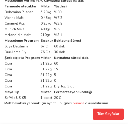
Mayşeleme Verimi:
%70
Kaynatma Süresi:
90 dak
Fermente olacaklar
Miktar
Yüzdesi
Bohemian Pilsner
5.28kg
%80
Vienna Malt
0.48kg
%7.2
Caramel Pils
0.25kg
%3.9
Munich Malt
400gr
%6
Melanoidin Malt
210gr
%3.1
Mayşeleme Programı
Sıcaklık
Bekletme Süresi
Suya Daldırma
67 C
60 dak
Durulama Fly
76 C su
30 dak
Şerbetçiotu Programı
Miktar
Kaynatma süresi dak.
Citra
31.22g
60
Citra
31.22g
15
Citra
31.22g
5
Citra
31.22g
0
Citra
31.22g
DryHop 3 gün
Maya Tipi
Miktar
Fermantasyon Sıcaklığı
SafAle US-05
1 paket
20 C
Malt hesabını yapmak için ayrıntılı bilgileri
burada
okuyabilirsiniz.
Tüm Sayfalar