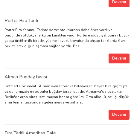
Devamı
Porter Bira Tarifi
Porter Bira Yapımı Tarihte porter stoutlardan daha önce vardı ve
bugünden oldukça farklı bir karakteri vardı. Porter endüstriyel olarak büyük
çapta üretilen ilk biradır, yüzme havuzu boyutunda ahşap tanklarda 6 ay
bekletilerek olgunlaşması sağlanıyordu. Bas ...
Devamı
Alman Bugday birasi
Untitled Document Alman weizenbier ve hefeweizen, beyaz bira geçmişte
ve günümüzde en popüler buğday birası stilidir. Almanya'da özellikle
Berlin'de arpa birası satılmayan barlar gördüm. Orta alkollü, acılığı düşük
ama fermantasyondan gelen meyve ve baharat ...
Devamı
Bira Tarifii Amerikan Pale