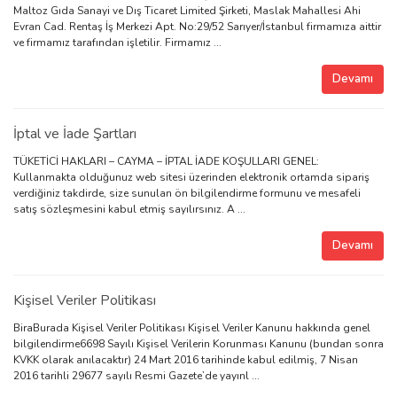
Maltoz Gıda Sanayi ve Dış Ticaret Limited Şirketi, Maslak Mahallesi Ahi
Evran Cad. Rentaş İş Merkezi Apt. No:29/52 Sarıyer/İstanbul firmamıza aittir
ve firmamız tarafından işletilir. Firmamız ...
Devamı
İptal ve İade Şartları
TÜKETİCİ HAKLARI – CAYMA – İPTAL İADE KOŞULLARI GENEL:
Kullanmakta olduğunuz web sitesi üzerinden elektronik ortamda sipariş
verdiğiniz takdirde, size sunulan ön bilgilendirme formunu ve mesafeli
satış sözleşmesini kabul etmiş sayılırsınız. A ...
Devamı
Kişisel Veriler Politikası
BiraBurada Kişisel Veriler Politikası Kişisel Veriler Kanunu hakkında genel
bilgilendirme6698 Sayılı Kişisel Verilerin Korunması Kanunu (bundan sonra
KVKK olarak anılacaktır) 24 Mart 2016 tarihinde kabul edilmiş, 7 Nisan
2016 tarihli 29677 sayılı Resmi Gazete’de yayınl ...