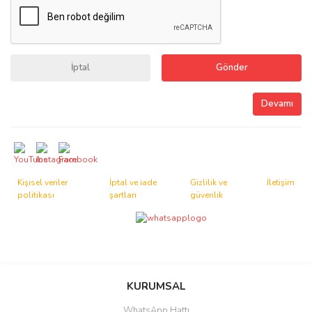
İptal
Gönder
Devamı
Kişisel veriler
İptal ve iade
Gizlilik ve
İletişim
politikası
şartları
güvenlik
BiraBurada © 2020
KURUMSAL
WhatsApp Hattı