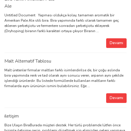
Ale
Untitled Document Yapması oldukça kolay, tamamen aromatik bir
Amerikan Pale Ale stili bira. Bira yapımında farklı olarak tamamen geç
eklenen şerbetçiotu ve fermentere sonradan şerbetçiotu ekleyerek
(Dryhoping) biranın farklı karakteri ortaya çıkıyor Biranın ...
Devamı
Malt Alternatif Tablosu
Malt üretenler firmalar maltları farklı isimlendirilse de, bir çoğu aslında
bira yapımında renk ve tad olarak aynı sonucu veren, arpanın aynı şekilde
işlendiği ürünlerdir. Bu listede formüllerde kullanılan maltların farklı
firmalarda aynı ürününün ismini bulabilirsiniz. Eğe ...
Devamı
iletişim
Bize Ulaşın BiraBurada müşteri destek. Her türlü problemde lütfen önce
bizimle iletişime geçin, problemi düzeltmek için elimizden geleni yapmaya