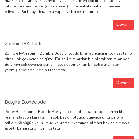
malzeme kullanılıyor. Dünyada ve ülkemizde en çok üretilen lager ve
pilsner biralara benzer (çok daha iyi) bir tat yakalamak için, tavsiye
ediyoruz. Bu birayı defalarca yaptık ve herkesin damak ...
Devamı
Zombie IPA Tarifi
Zombie IPA Yapımı Zombie Dust, 3Floyds bira fabrikasının çok sevilen bir
birası, bir çok yerde en güzel IPA stili biralardan biri olarak tanımlanıyor.
Bu birayı çok sevenler aynısını evde yapmak için bir çok denemeler
yapmışlar ve sonunda bu tarif orta ...
Devamı
Belçika Blonde Ale
Porter Bira Yapımı Blonde Ale, yüksek alkollü, parlak açık sarı renkli,
fermanstasyon karakterinin çok baskın olduğu dünyaca ünlü bir bira
stilidir. Köpüğün kalın, kalıcı ve krema kıvamında olması beklenir. Meyvalı,
esterli, baharatlı bir içimi ve tatlı ...