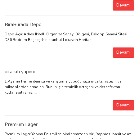
Devamı
BiraBurada Depo
Depo Açık Adres İkitelli Organize Sanayi Bölgesi, Eskoop Sanayi Sitesi
D36 Bodrum Başakşehir İstanbul Lokayon Haritası ...
Devamı
bira kiti yapımı
1.Aşama Fermenterinizi ve karıştırma çubuğunuzu iyice temizleyin ve
mikroplardan arındırın. Bunun için temizlik deterjanı ve dezenfektan
kullanabilirsiniz. ...
Devamı
Premium Lager
Premium Lager Yapımı En sevilen biralarımızdan biri, Yapması basit ve az