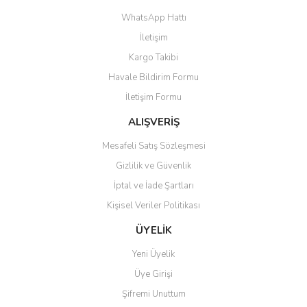
Görüş ve önerileriniz için teşekkür ederiz.
WhatsApp Hattı
Yorum Yaz
İletişim
Ürün resmi kalitesiz, bozuk veya görüntülenemiyor.
Kargo Takibi
Ürün açıklamasında eksik bilgiler bulunuyor.
Havale Bildirim Formu
Ürün bilgilerinde hatalar bulunuyor.
İletişim Formu
Ürün fiyatı diğer sitelerden daha pahalı.
Bu ürüne benzer farklı alternatifler olmalı.
ALIŞVERİŞ
Mesafeli Satış Sözleşmesi
Gizlilik ve Güvenlik
İptal ve İade Şartları
Kişisel Veriler Politikası
Gönder
ÜYELİK
Yeni Üyelik
Üye Girişi
Şifremi Unuttum