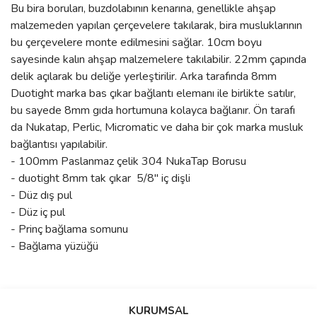
Bu bira boruları, buzdolabının kenarına, genellikle ahşap
malzemeden yapılan çerçevelere takılarak, bira musluklarının
bu çerçevelere monte edilmesini sağlar. 10cm boyu
sayesinde kalın ahşap malzemelere takılabilir. 22mm çapında
delik açılarak bu deliğe yerleştirilir. Arka tarafında 8mm
Duotight marka bas çıkar bağlantı elemanı ile birlikte satılır,
bu sayede 8mm gıda hortumuna kolayca bağlanır. Ön tarafı
da Nukatap, Perlic, Micromatic ve daha bir çok marka musluk
bağlantısı yapılabilir.
- 100mm Paslanmaz çelik 304 NukaTap Borusu
- duotight 8mm tak çıkar 5/8" iç dişli
- Düz dış pul
- Düz iç pul
- Prinç bağlama somunu
- Bağlama yüzüğü
Bu ürünün fiyat bilgisi, resim, ürün açıklamalarında ve diğer
konularda yetersiz gördüğünüz noktaları öneri formunu kullanarak
Bu ürüne ilk yorumu siz yapın!
KURUMSAL
tarafımıza iletebilirsiniz.