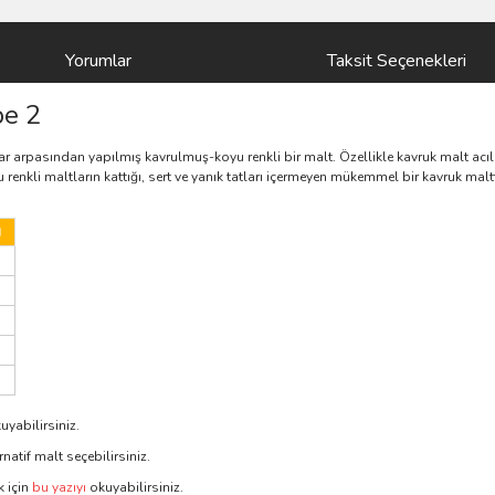
Yorumlar
Taksit Seçenekleri
e 2
pasından yapılmış kavrulmuş-koyu renkli bir malt. Özellikle kavruk malt acılığın
enkli maltların kattığı, sert ve yanık tatları içermeyen mükemmel bir kavruk malttır
I
uyabilirsiniz.
natif malt seçebilirsiniz.
 için
bu yazıyı
okuyabilirsiniz.