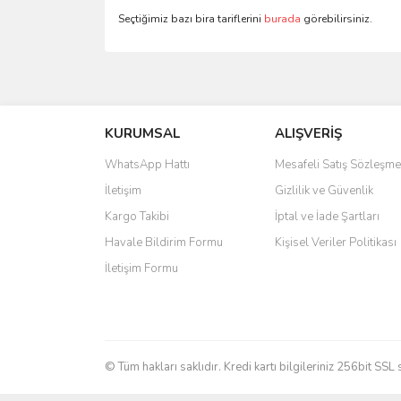
Seçtiğimiz bazı bira tariflerini
burada
görebilirsiniz.
Bu ürünün fiyat bilgisi, resim, ürün açıklamalarında 
Görüş ve önerileriniz için teşekkür ederiz.
KURUMSAL
ALIŞVERİŞ
Ürün resmi kalitesiz, bozuk veya görüntülenemiyo
Ürün açıklamasında eksik bilgiler bulunuyor.
WhatsApp Hattı
Mesafeli Satış Sözleşme
Ürün bilgilerinde hatalar bulunuyor.
İletişim
Gizlilik ve Güvenlik
Ürün fiyatı diğer sitelerden daha pahalı.
Kargo Takibi
İptal ve İade Şartları
Bu ürüne benzer farklı alternatifler olmalı.
Havale Bildirim Formu
Kişisel Veriler Politikası
İletişim Formu
© Tüm hakları saklıdır. Kredi kartı bilgileriniz 256bit SSL 