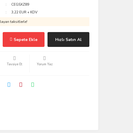
CEGSXZ89
3,22 EUR + KDV
ayan taksitlerle!
Sepete Ekle
Hızlı Satın Al
Tavsiye Et
Yorum Yaz