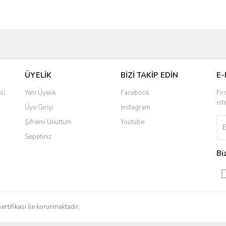
ve diğer konularda yetersiz gördüğünüz noktaları öneri formunu kullanarak taraf
Bu ürüne ilk yorumu siz yapın!
ÜYELİK
BİZİ TAKİP EDİN
E-
r.
Yorum Yaz
si
Yeni Üyelik
Facebook
Fır
ist
Üye Girişi
Instagram
Şifremi Unuttum
Youtube
Sepetiniz
Bi
Gönder
sertifikası ile korunmaktadır.