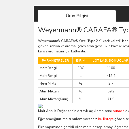
Ürün Bilgisi
Weyermann® CARAFA® Typ
Weyermann® CARAFA® Özel Type 2 Yüksek kaliteli bahar ar
gövde, rahiya ve aroma içeren ama genellikle kavruk koyu r
kahve aromaları için kullanılır.
PARAMETRELER
BİRİM
LOT LAB. SONUÇLAR
Malt Rengi
EBC
1100
Malt Rengi
L
415.2
Nem Miktarı
%
3.7
Alım Miktarı
%
69.2
Alım Miktarı(Kuru)
%
71.9
Malt Analiz Değerlerinin detaylı açıklamalarını
burada
ok
Eğer aradığınız maltı bulamıyorsanız
bu listeye
göre alter
Bira yapımında gerekli olan maltı hesaplamayı öğrenmek