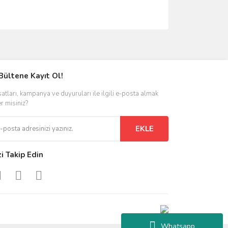
ımıza iletebilirsiniz.
Bültene Kayıt Ol!
satları, kampanya ve duyuruları ile ilgili e-posta almak
er misiniz?
EKLE
zi Takip Edin
Whatsapp