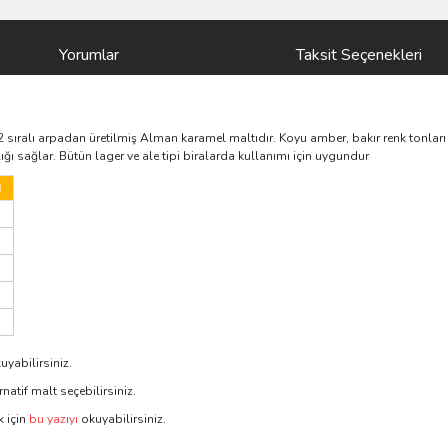
Yorumlar
Taksit Seçenekleri
ı arpadan üretilmiş Alman karamel maltıdır. Koyu amber, bakır renk tonları s
ığı sağlar. Bütün lager ve ale tipi biralarda kullanımı için uygundur
I
uyabilirsiniz.
natif malt seçebilirsiniz.
 için
bu yazıyı
okuyabilirsiniz.