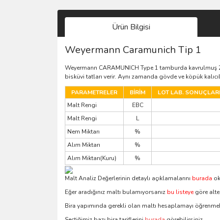
Ürün Bilgisi
Weyermann Caramunich Tip 1
Weyermann CARAMUNICH Type 1 tamburda kavrulmuş 2 sıral
bisküvi tatları verir. Aynı zamanda gövde ve köpük kalıcıl
PARAMETRELER
BİRİM
LOT LAB. SONUÇLAR
Malt Rengi
EBC
Malt Rengi
L
Nem Miktarı
%
Alım Miktarı
%
Alım Miktarı(Kuru)
%
Malt Analiz Değerlerinin detaylı açıklamalarını
burada
ok
Eğer aradığınız maltı bulamıyorsanız
bu listeye
göre alter
Bira yapımında gerekli olan maltı hesaplamayı öğrenmek
Seçtiğimiz bazı bira tariflerini
burada
görebilirsiniz.