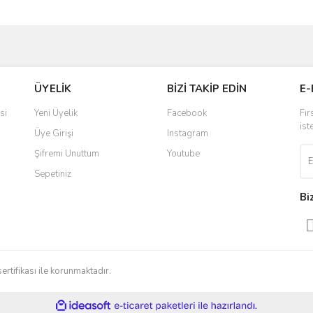
ve diğer konularda yetersiz gördüğünüz noktaları öneri formunu kullanarak taraf
Bu ürüne ilk yorumu siz yapın!
ÜYELİK
BİZİ TAKİP EDİN
E-
r.
Yorum Yaz
si
Yeni Üyelik
Facebook
Fır
ist
Üye Girişi
Instagram
Şifremi Unuttum
Youtube
Sepetiniz
Bi
Gönder
sertifikası ile korunmaktadır.
ile
ideasoft
e-