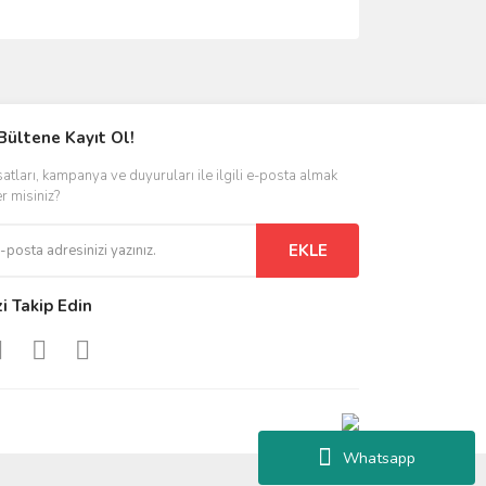
ımıza iletebilirsiniz.
Bültene Kayıt Ol!
satları, kampanya ve duyuruları ile ilgili e-posta almak
er misiniz?
EKLE
zi Takip Edin
Whatsapp