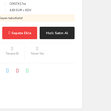
CEKLTX17xx
4,83 EUR + KDV
ayan taksitlerle!
Sepete Ekle
Hızlı Satın Al
Tavsiye Et
Yorum Yaz