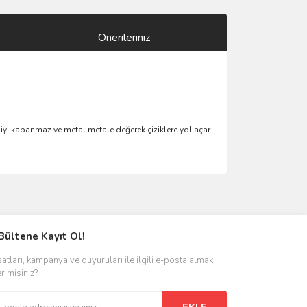
Önerileriniz
 iyi kapanmaz ve metal metale değerek çiziklere yol açar.
ımıza iletebilirsiniz.
Bültene Kayıt Ol!
satları, kampanya ve duyuruları ile ilgili e-posta almak
er misiniz?