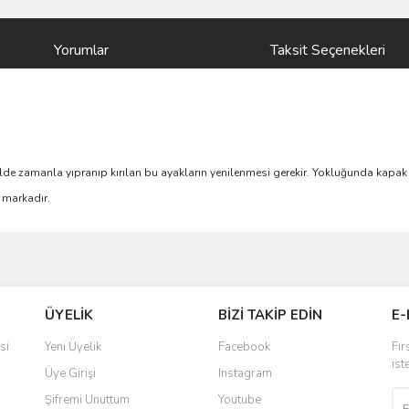
Yorumlar
Taksit Seçenekleri
nelde zamanla yıpranıp kırılan bu ayakların yenilenmesi gerekir. Yokluğunda kapak
D markadır.
ve diğer konularda yetersiz gördüğünüz noktaları öneri formunu kullanarak taraf
Bu ürüne ilk yorumu siz yapın!
ÜYELİK
BİZİ TAKİP EDİN
E-
r.
Yorum Yaz
si
Yeni Üyelik
Facebook
Fır
ist
Üye Girişi
Instagram
Şifremi Unuttum
Youtube