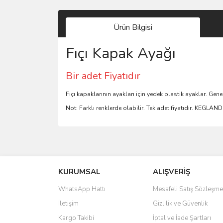
Ürün Bilgisi
Fıçı Kapak Ayağı
Bir adet Fiyatıdır
Fıçı kapaklarının ayakları için yedek plastik ayaklar. Ge
Not: Farklı renklerde olabilir. Tek adet fiyatıdır. KEGLAN
Bu ürünün fiyat bilgisi, resim, ürün açıklamalarında 
Görüş ve önerileriniz için teşekkür ederiz.
KURUMSAL
ALIŞVERİŞ
Ürün resmi kalitesiz, bozuk veya görüntülenemiyo
Ürün açıklamasında eksik bilgiler bulunuyor.
WhatsApp Hattı
Mesafeli Satış Sözleşme
Ürün bilgilerinde hatalar bulunuyor.
İletişim
Gizlilik ve Güvenlik
Ürün fiyatı diğer sitelerden daha pahalı.
Kargo Takibi
İptal ve İade Şartları