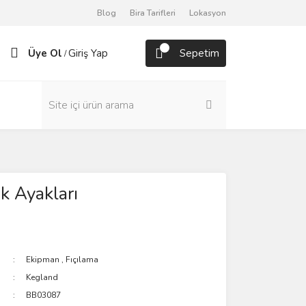
Blog
Bira Tarifleri
Lokasyon
Üye Ol
Giriş Yap
Sepetim
/
ak Ayakları
Ekipman
,
Fıçılama
Kegland
BB03087