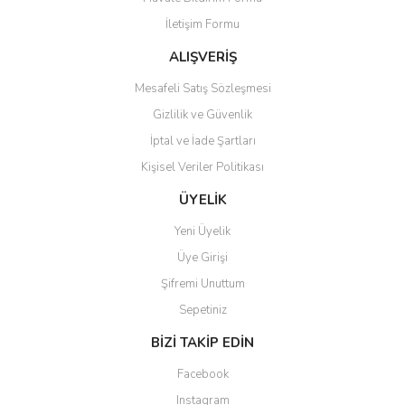
Ürün bilgilerinde hatalar bulunuyor.
İletişim Formu
Ürün fiyatı diğer sitelerden daha pahalı.
Yorum Yaz
Bu ürüne benzer farklı alternatifler olmalı.
ALIŞVERİŞ
Mesafeli Satış Sözleşmesi
Gizlilik ve Güvenlik
İptal ve İade Şartları
Kişisel Veriler Politikası
Gönder
ÜYELİK
Yeni Üyelik
Üye Girişi
Şifremi Unuttum
Sepetiniz
BİZİ TAKİP EDİN
Facebook
Instagram