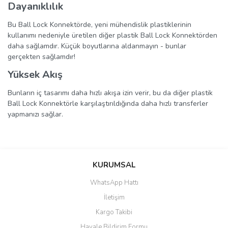
Dayanıklılık
Bu Ball Lock Konnektörde, yeni mühendislik plastiklerinin
kullanımı nedeniyle üretilen diğer plastik Ball Lock Konnektörden
daha sağlamdır. Küçük boyutlarına aldanmayın - bunlar
gerçekten sağlamdır!
Yüksek Akış
Bunların iç tasarımı daha hızlı akışa izin verir, bu da diğer plastik
Ball Lock Konnektörle karşılaştırıldığında daha hızlı transferler
yapmanızı sağlar.
Bu ürünün fiyat bilgisi, resim, ürün açıklamalarında ve diğer
konularda yetersiz gördüğünüz noktaları öneri formunu kullanarak
KURUMSAL
tarafımıza iletebilirsiniz.
Görüş ve önerileriniz için teşekkür ederiz.
Kaliteli ürün
WhatsApp Hattı
İletişim
Boyunun kısa olması avantajlı.
Ürün resmi kalitesiz, bozuk veya görüntülenemiyor.
Kargo Takibi
Ürün açıklamasında eksik bilgiler bulunuyor.
H... Ç... | 08/05/2023
Havale Bildirim Formu