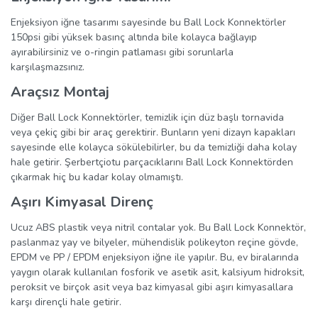
Enjeksiyon iğne tasarımı sayesinde bu Ball Lock Konnektörler
150psi gibi yüksek basınç altında bile kolayca bağlayıp
ayırabilirsiniz ve o-ringin patlaması gibi sorunlarla
karşılaşmazsınız.
Araçsız Montaj
Diğer Ball Lock Konnektörler, temizlik için düz başlı tornavida
veya çekiç gibi bir araç gerektirir. Bunların yeni dizayn kapakları
sayesinde elle kolayca sökülebilirler, bu da temizliği daha kolay
hale getirir. Şerbertçiotu parçacıklarını Ball Lock Konnektörden
çıkarmak hiç bu kadar kolay olmamıştı.
Aşırı Kimyasal Direnç
Ucuz ABS plastik veya nitril contalar yok. Bu Ball Lock Konnektör,
paslanmaz yay ve bilyeler, mühendislik polikeyton reçine gövde,
EPDM ve PP / EPDM enjeksiyon iğne ile yapılır. Bu, ev biralarında
yaygın olarak kullanılan fosforik ve asetik asit, kalsiyum hidroksit,
peroksit ve birçok asit veya baz kimyasal gibi aşırı kimyasallara
karşı dirençli hale getirir.