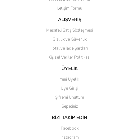
Ürün bilgilerinde hatalar bulunuyor.
İletişim Formu
Ürün fiyatı diğer sitelerden daha pahalı.
Bu ürüne benzer farklı alternatifler olmalı.
ALIŞVERİŞ
Mesafeli Satış Sözleşmesi
Gizlilik ve Güvenlik
İptal ve İade Şartları
Kişisel Veriler Politikası
Gönder
ÜYELİK
Yeni Üyelik
Üye Girişi
Şifremi Unuttum
Sepetiniz
BİZİ TAKİP EDİN
Facebook
Instagram