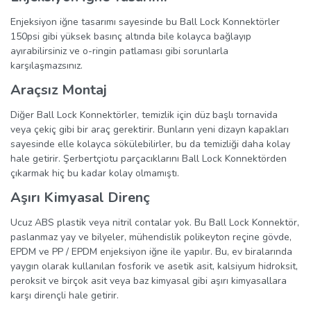
Enjeksiyon iğne tasarımı sayesinde bu Ball Lock Konnektörler
150psi gibi yüksek basınç altında bile kolayca bağlayıp
ayırabilirsiniz ve o-ringin patlaması gibi sorunlarla
karşılaşmazsınız.
Araçsız Montaj
Diğer Ball Lock Konnektörler, temizlik için düz başlı tornavida
veya çekiç gibi bir araç gerektirir. Bunların yeni dizayn kapakları
sayesinde elle kolayca sökülebilirler, bu da temizliği daha kolay
hale getirir. Şerbertçiotu parçacıklarını Ball Lock Konnektörden
çıkarmak hiç bu kadar kolay olmamıştı.
Aşırı Kimyasal Direnç
Ucuz ABS plastik veya nitril contalar yok. Bu Ball Lock Konnektör,
paslanmaz yay ve bilyeler, mühendislik polikeyton reçine gövde,
EPDM ve PP / EPDM enjeksiyon iğne ile yapılır. Bu, ev biralarında
yaygın olarak kullanılan fosforik ve asetik asit, kalsiyum hidroksit,
peroksit ve birçok asit veya baz kimyasal gibi aşırı kimyasallara
karşı dirençli hale getirir.