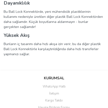
Dayanıklılık
Bu Ball Lock Konnektörde, yeni mühendislik plastiklerinin
kullanımı nedeniyle üretilen diğer plastik Ball Lock Konnektörden
daha sağlamdır. Küçük boyutlarına aldanmayın - bunlar
gerçekten sağlamdır!
Yüksek Akış
Bunların iç tasarımı daha hızlı akışa izin verir, bu da diğer plastik
Ball Lock Konnektörle karşılaştırıldığında daha hızlı transferler
yapmanızı sağlar.
Bu ürünün fiyat bilgisi, resim, ürün açıklamalarında ve diğer
konularda yetersiz gördüğünüz noktaları öneri formunu kullanarak
Bu ürüne ilk yorumu siz yapın!
KURUMSAL
tarafımıza iletebilirsiniz.
Görüş ve önerileriniz için teşekkür ederiz.
WhatsApp Hattı
Yorum Yaz
İletişim
Ürün resmi kalitesiz, bozuk veya görüntülenemiyor.
Kargo Takibi
Ürün açıklamasında eksik bilgiler bulunuyor.
Havale Bildirim Formu