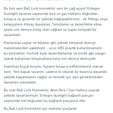
Bu tüm yeni Ball Lock konnektör yeni bir çağ açıyor! Entegre
Duotight tasarımı sayesinde bira ve gaz hatlarını doğrudan,
kolayca ve güvenilir bir şekilde bağlayabilirsiniz - ek fittings veya
kelepçelere ihtiyaç duyulmaz. Temizleme ve dezenfekte etme
işlemi son derece kolay olan sağlam ve süper kompakt bir
tasarımdır!
Paslanmaz yaylar ve bilyeler gibi yüksek kimyasal dirençli
malzemelerden yapılmıştır - ucuz ABS plastik kullanılmamıştır -
bu konnektör, fosforik bazlı dezenfektanlar ve kostik gibi yaygın
olarak kullanılan kimyasallara karşı son derece dirençlidir.
İnanılmaz küçük boyutu, fıçıların kolayca istiflenmesine olanak
tanır. Yeni kapak tasarımı, sadece el sıkarak bir basınca dayanıklı
şekilde kapanmasını sağlar ve temizlik için alet gerektirmeden
tamamen sökülebilir.
Bu özel Ball Lock Konnektör, 8mm Bira / Gaz Hattına uyacak
şekilde tasarlanmıştır. Entegre duotight bağlantı parçası
sayesinde hat doğrudan bu bağlantı parçasına itilir.
Bu Ball Lock Konnektör için önerimiz şunlardır: