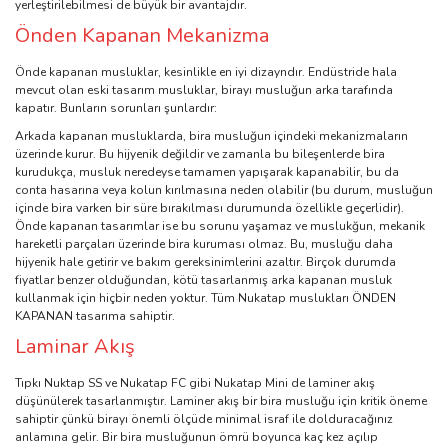
yerleştirilebilmesi de büyük bir avantajdır.
Önden Kapanan Mekanizma
Önde kapanan musluklar, kesinlikle en iyi dizayndır. Endüstride hala
mevcut olan eski tasarım musluklar, birayı musluğun arka tarafında
kapatır. Bunların sorunları şunlardır:
Arkada kapanan musluklarda, bira musluğun içindeki mekanizmaların
üzerinde kurur. Bu hijyenik değildir ve zamanla bu bileşenlerde bira
kurudukça, musluk neredeyse tamamen yapışarak kapanabilir, bu da
conta hasarına veya kolun kırılmasına neden olabilir (bu durum, musluğun
içinde bira varken bir süre bırakılması durumunda özellikle geçerlidir).
Önde kapanan tasarımlar ise bu sorunu yaşamaz ve muslukğun, mekanik
hareketli parçaları üzerinde bira kuruması olmaz. Bu, musluğu daha
hijyenik hale getirir ve bakım gereksinimlerini azaltır. Birçok durumda
fiyatlar benzer olduğundan, kötü tasarlanmış arka kapanan musluk
kullanmak için hiçbir neden yoktur. Tüm Nukatap muslukları ÖNDEN
KAPANAN tasarıma sahiptir.
Laminar Akış
Tıpkı Nuktap SS ve Nukatap FC gibi Nukatap Mini de laminer akış
düşünülerek tasarlanmıştır. Laminer akış bir bira musluğu için kritik öneme
sahiptir çünkü birayı önemli ölçüde minimal israf ile dolduracağınız
anlamına gelir. Bir bira musluğunun ömrü boyunca kaç kez açılıp