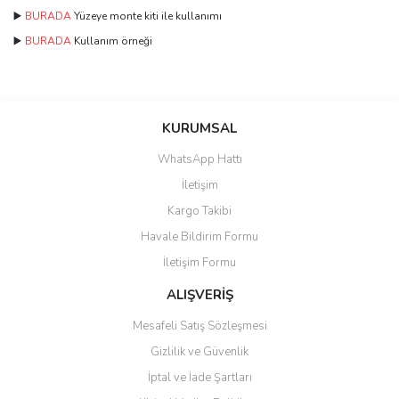
▶️
BURADA
Yüzeye monte kiti ile kullanımı
▶️
BURADA
Kullanım örneği
Bu ürünün fiyat bilgisi, resim, ürün açıklamalarında ve diğer
konularda yetersiz gördüğünüz noktaları öneri formunu kullanarak
Bu ürüne ilk yorumu siz yapın!
KURUMSAL
tarafımıza iletebilirsiniz.
Görüş ve önerileriniz için teşekkür ederiz.
WhatsApp Hattı
Yorum Yaz
İletişim
Ürün resmi kalitesiz, bozuk veya görüntülenemiyor.
Kargo Takibi
Ürün açıklamasında eksik bilgiler bulunuyor.
Havale Bildirim Formu
Ürün bilgilerinde hatalar bulunuyor.
İletişim Formu
Ürün fiyatı diğer sitelerden daha pahalı.
Bu ürüne benzer farklı alternatifler olmalı.
ALIŞVERİŞ
Mesafeli Satış Sözleşmesi
Gizlilik ve Güvenlik
İptal ve İade Şartları