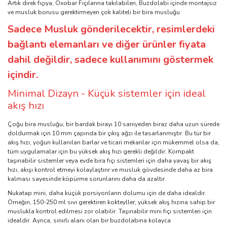
Artık direk fıçıya, Oxobar Fıçılarına takılabilen, Buzdolabi içinde montajsız
ve musluk borusu gerektirmeyen çok kaliteli bir bira musluğu
Sadece Musluk gönderilecektir, resimlerdeki
bağlantı elemanları ve diğer ürünler fiyata
dahil değildir, sadece kullanımını göstermek
içindir.
Minimal Dizayn - Küçük sistemler için ideal
akış hızı
Çoğu bira musluğu, bir bardak birayı 10 saniyeden biraz daha uzun sürede
doldurmak için 10 mm çapında bir çıkış ağzı ile tasarlanmıştır. Bu tür bir
akış hızı, yoğun kullanılan barlar ve ticari mekanlar için mükemmel olsa da,
tüm uygulamalar için bu yüksek akış hızı gerekli değildir. Kompakt
taşınabilir sistemler veya evde bira fıçı sistemleri için daha yavaş bir akış
hızı, akışı kontrol etmeyi kolaylaştırır ve musluk gövdesinde daha az bira
kalması sayesinde köpürme sorunlarını daha da azaltır.
Nukatap mini, daha küçük porsiyonların dolumu için de daha idealdir.
Örneğin, 150-250 ml sıvı gerektiren kokteyller, yüksek akış hızına sahip bir
muslukla kontrol edilmesi zor olabilir. Taşınabilir mini fıçı sistemleri için
idealdir. Ayrıca, sınırlı alanı olan bir buzdolabına kolayca