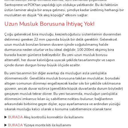
Santoprene ve POK'tan yapıldığı için oldukça yalıtkandır. Bu iki faktörün
üstün laminer akışla bir araya gelmesi, şimdiye kadar üretilmiş herhangi bir
musluktan en düşük "ilk akış köpüğü" etkisini sağlar.
Uzun Musluk Borusuna İhtiyaç Yok!
Çoğu geleneksel bira musluğu, keezer/soğutucu sistemlerinin duvarından
delinmesi gereken 22 mm çapında büyük bir delik gerektirir. Geleneksel
uzun musluk boruları biranın duvarın içinde soğutulmamış halde
durmasına neden olurlar ve bu ideal değildir, 100 200ml ekşimiş bira
burada bazen günlerce bekleyebilir. Bu yeni uzun musluk borusu
alternatifi, her duvar kalınlığına uyacak şekilde tasarlanmıştır ve sapın
içinde duran durgun birayı büyük ölçüde azaltır.
Bu yeni tasarımın bir diğer avantajı da musluğun asla yanlışlıkla
dönmemesidir. Genellikle musluk borusuna takılan musluklar, borudaki
altıgen somunun dönmeyi engelleyecek kadar sıkı bir şekilde sıkılmasına
güvenir, ancak duvar ezilirse (genellikle köpük duvarlarda durum böyledir)
gevşeyen musluk tekrar döner. Bu yeni tasarımda, musluğun yanlışlıkla
dönmesini imkansız kılan üç sabitleme noktası bulunur; bağlantının
arkasındaki birbirine geçen dişler, açıyı ayarlamanıza ve ardından yüzüğü
sıkarak musluğu kalıcı olarak o konuma sabitlemenize olanak tanır.
▶️
BURADA
Akış kontrollü konnektör ile kullanımı
▶️
BURADA
Yüzeye monte kiti ile kullanımı