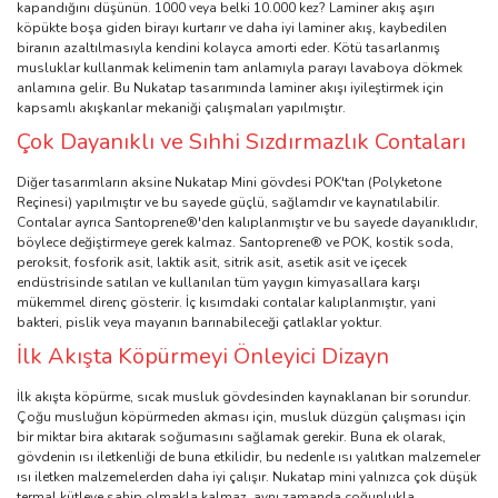
kapandığını düşünün. 1000 veya belki 10.000 kez? Laminer akış aşırı
köpükte boşa giden birayı kurtarır ve daha iyi laminer akış, kaybedilen
biranın azaltılmasıyla kendini kolayca amorti eder. Kötü tasarlanmış
musluklar kullanmak kelimenin tam anlamıyla parayı lavaboya dökmek
anlamına gelir. Bu Nukatap tasarımında laminer akışı iyileştirmek için
kapsamlı akışkanlar mekaniği çalışmaları yapılmıştır.
Çok Dayanıklı ve Sıhhi Sızdırmazlık Contaları
Diğer tasarımların aksine Nukatap Mini gövdesi POK'tan (Polyketone
Reçinesi) yapılmıştır ve bu sayede güçlü, sağlamdır ve kaynatılabilir.
Contalar ayrıca Santoprene®'den kalıplanmıştır ve bu sayede dayanıklıdır,
böylece değiştirmeye gerek kalmaz. Santoprene® ve POK, kostik soda,
peroksit, fosforik asit, laktik asit, sitrik asit, asetik asit ve içecek
endüstrisinde satılan ve kullanılan tüm yaygın kimyasallara karşı
mükemmel direnç gösterir. İç kısımdaki contalar kalıplanmıştır, yani
bakteri, pislik veya mayanın barınabileceği çatlaklar yoktur.
İlk Akışta Köpürmeyi Önleyici Dizayn
İlk akışta köpürme, sıcak musluk gövdesinden kaynaklanan bir sorundur.
Çoğu musluğun köpürmeden akması için, musluk düzgün çalışması için
bir miktar bira akıtarak soğumasını sağlamak gerekir. Buna ek olarak,
gövdenin ısı iletkenliği de buna etkilidir, bu nedenle ısı yalıtkan malzemeler
ısı iletken malzemelerden daha iyi çalışır. Nukatap mini yalnızca çok düşük
termal kütleye sahip olmakla kalmaz, aynı zamanda çoğunlukla