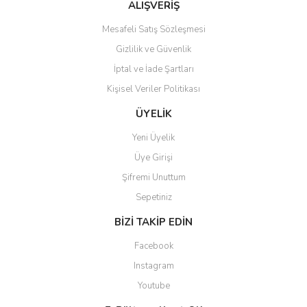
Bu ürüne benzer farklı alternatifler olmalı.
ALIŞVERİŞ
Mesafeli Satış Sözleşmesi
Gizlilik ve Güvenlik
İptal ve İade Şartları
Kişisel Veriler Politikası
Gönder
ÜYELİK
Yeni Üyelik
Üye Girişi
Şifremi Unuttum
Sepetiniz
BİZİ TAKİP EDİN
Facebook
Instagram
Youtube