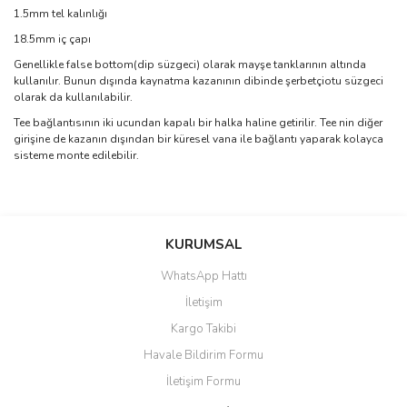
1.5mm tel kalınlığı
18.5mm iç çapı
Genellikle false bottom(dip süzgeci) olarak mayşe tanklarının altında
kullanılır. Bunun dışında kaynatma kazanının dibinde şerbetçiotu süzgeci
olarak da kullanılabilir.
Tee bağlantısının iki ucundan kapalı bir halka haline getirilir. Tee nin diğer
girişine de kazanın dışından bir küresel vana ile bağlantı yaparak kolayca
sisteme monte edilebilir.
Bu ürünün fiyat bilgisi, resim, ürün açıklamalarında ve diğer
konularda yetersiz gördüğünüz noktaları öneri formunu kullanarak
Bu ürüne ilk yorumu siz yapın!
KURUMSAL
tarafımıza iletebilirsiniz.
Görüş ve önerileriniz için teşekkür ederiz.
WhatsApp Hattı
Yorum Yaz
İletişim
Ürün resmi kalitesiz, bozuk veya görüntülenemiyor.
Kargo Takibi
Ürün açıklamasında eksik bilgiler bulunuyor.
Havale Bildirim Formu
Ürün bilgilerinde hatalar bulunuyor.
İletişim Formu
Ürün fiyatı diğer sitelerden daha pahalı.