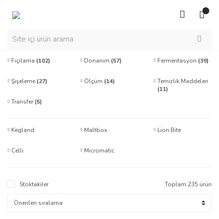
Fıçılama
(102)
Donanım
(57)
Fermentasyon
(39)
Şişeleme
(27)
Ölçüm
(14)
Temizlik Maddeleri
(11)
Transfer
(5)
Kegland
Maltbox
Lion Bite
Celli
Micromatic
Stoktakiler
Toplam 235 ürün