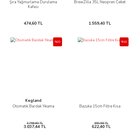
Şıra Yağmurlama Durulama
BrewZilla 35L Neopren Ceket
Kafası
474,60 TL
1.559,40 TL
%20
%10
Kegland
Otomatik Bardak Yıkama
Bazuka 15cm Filtre Kısa
3.796,80 TL
691,56 TL
3.037,44 TL
622,40 TL