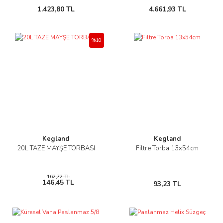
1.423,80 TL
4.661,93 TL
%10
Kegland
Kegland
20L TAZE MAYŞE TORBASI
Filtre Torba 13x54cm
162,72 TL
146,45 TL
93,23 TL