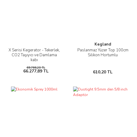
Kegland
X Serisi Kegerator - Tekerlek,
Paslanmaz Yüzer Top 100cm
CO2 Taşıyıcı ve Damlama
Silikon Hortumlu
kabı
69.766,20 TL
66.277,89 TL
610,20 TL