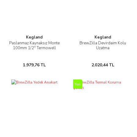
Kegland
Kegland
Paslanmaz Kaynaksız Monte
BrewZilla Devirdaim Kolu
100mm 1/2'' Termowell
Uzatma
1.979,76 TL
2.020,44 TL
Yeni