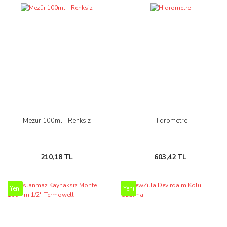
Mezür 100ml - Renksiz
Hidrometre
210,18 TL
603,42 TL
Yeni
Yeni