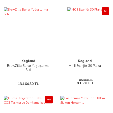
%5
Kegland
Kegland
BrewZilla Buhar Yoğuşturma
MKIII Eşanjör 30 Plaka
Seti
8.588,00 TL
8.158,60 TL
13.164,50 TL
%5