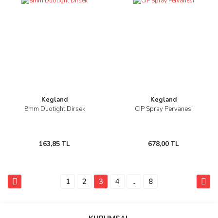
Kegland
Kegland
8mm Duotight Dirsek
CIP Spray Pervanesi
163,85 TL
678,00 TL
1
2
3
4
..
8