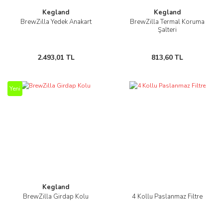
Kegland
Kegland
BrewZilla Yedek Anakart
BrewZilla Termal Koruma
Şalteri
2.493,01 TL
813,60 TL
Yeni
Kegland
BrewZilla Girdap Kolu
4 Kollu Paslanmaz Filtre